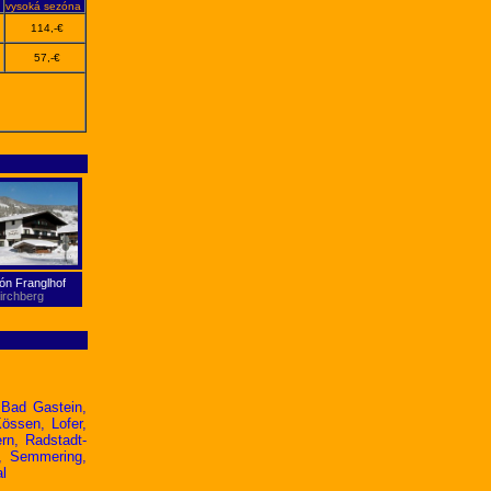
vysoká sezóna
114,-€
57,-€
ón Franglhof
irchberg
,
Bad
Gastein
,
Kössen
,
Lofer
,
rn
,
Radstadt-
,
Semmering
,
al