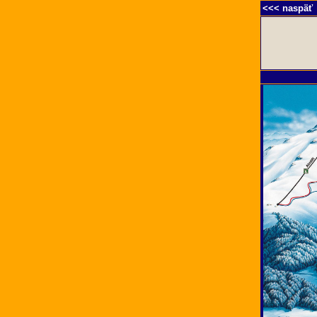
<<< naspäť