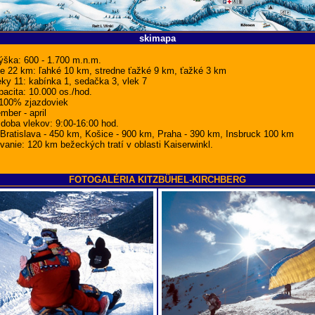
skimapa
ška: 600 - 1.700 m.n.m.
te 22 km: ľahké 10 km, stredne ťažké 9 km, ťažké 3 km
ky 11: kabínka 1, sedačka 3, vlek 7
acita: 10.000 os./hod.
100% zjazdoviek
ber - april
doba vlekov: 9:00-16:00 hod.
 Bratislava - 450 km, Košice - 900 km, Praha - 390 km, Insbruck 100 km
anie: 120 km bežeckých tratí v oblasti Kaiserwinkl.
FOTOGALÉRIA KITZBÜHEL-KIRCHBERG