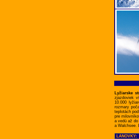
Lyžiarske s
zjazdoviek v
10.000 lyži
rozmary poča
teplotách pod
pre milovníko
a vedú až do 
a Walchsee. L
LANOVKY: