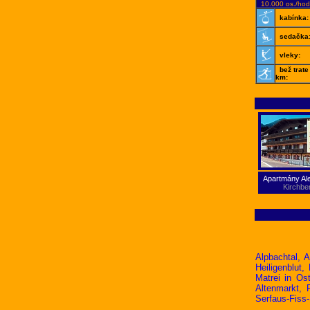
10.000 os./hod
kabínka:
sedačka
vleky:
bež trate
km:
Apartmány Al
Kirchbe
Alpbachtal
,
A
Heiligenblut
,
Matrei in Ostt
Altenmarkt
,
Serfaus-Fiss-