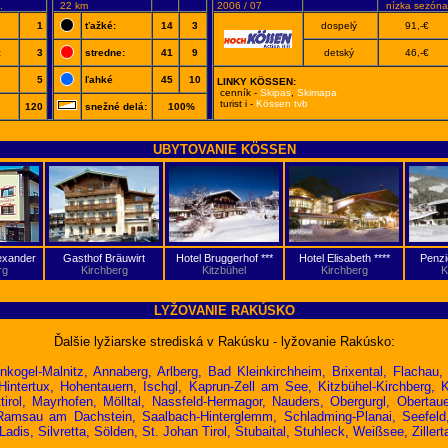
.
22 km
2006 / 07
nízka sezóna
1
ťažké:
14
3
dospelý
91,-€
:
3
stredne:
41
9
detský
46,-€
5
ľahké
45
10
LINKY KÖSSEN:
cenník -
Skipas
,
Skimapa
turist i -
Kössen tvb
120
snežné delá:
100%
UBYTOVANIE KÖSSEN
exander
Gasthof Bräuwirt
Hotel Bruggerhof ***
Hotel Elisabeth ****
Penzi
rg
Kirchberg
Kitzbühel
Kirchberg
K
LYŽOVANIE RAKÚSKO
Ďalšie lyžiarske strediská v Rakúsku - lyžovanie Rakúsko:
nkogel-Malnitz
,
Annaberg
,
Arlberg
,
Bad Kleinkirchheim
,
Brixental
,
Flachau
Hintertux
,
Hohentauern
,
Ischgl
,
Kaprun-Zell am See
,
Kitzbühel-Kirchberg
,
irol
,
Mayrhofen
,
Mölltal
,
Nassfeld-Hermagor
,
Nauders
,
Obergurgl
,
Obertaue
Ramsau am Dachstein
,
Saalbach-Hinterglemm
,
Schladming-Planai
,
Seefeld
Ladis
,
Silvretta
,
Sölden
,
St. Johan Tirol
,
Stubaital
,
Stuhleck
,
Weißsee
,
Zillert