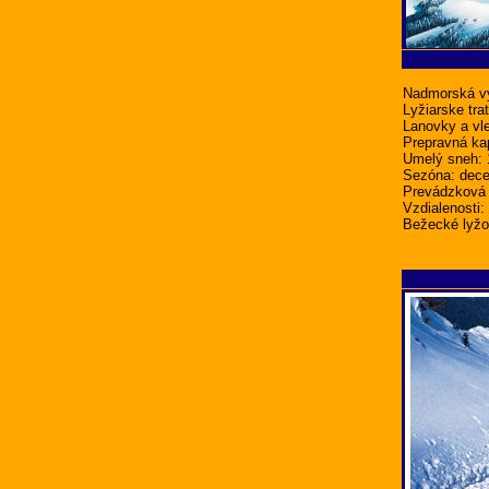
Nadmorská vý
Lyžiarske tra
Lanovky a vle
Prepravná kap
Umelý sneh: 
Sezóna: decem
Prevádzková 
Vzdialenosti:
Bežecké lyžov