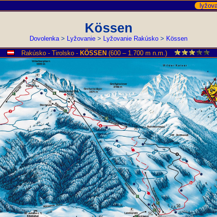
lyžov
Kössen
Dovolenka
>
Lyžovanie
>
Lyžovanie Rakúsko
>
Kössen
Rakúsko - Tirolsko -
KÖSSEN
(600 – 1.700 m n.m.)