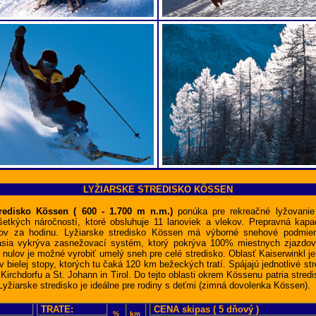
LYŽIARSKE STREDISKO KÖSSEN
tredisko Kössen ( 600 - 1.700 m n.m.)
ponúka pre rekreačné lyžovani
šetkých náročností, ktoré obsluhuje 11 lanoviek a vlekov. Prepravná kapac
arov za hodinu. Lyžiarske stredisko Kössen má výborné snehové podmien
sia vykrýva zasnežovací systém, ktorý pokrýva 100% miestnych zjazdovi
 nulov je možné vyrobiť umelý sneh pre celé stredisko. Oblasť Kaiserwinkl j
v bielej stopy, ktorých tu čaká 120 km bežeckých tratí. Spájajú jednotlivé str
Kirchdorfu a St. Johann in Tirol. Do tejto oblasti okrem Kössenu patria stre
yžiarske stredisko je ideálne pre rodiny s deťmi (zimná dovolenka Kössen).
TRATE:
CENA skipas ( 5 dňový )
%
km