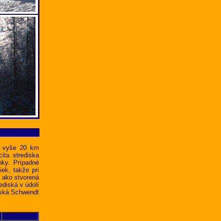
e vyše 20 km
ita strediska
ky. Prípadné
ek, takže pri
e ako stvorená
ediská v údolí
diská Schwendt