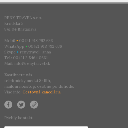
CESTOVNÁ KANCELÁRIA
RENY TRAVEL s.r.o.
Brodská 5
841 04 Bratislava
Mobil
•
00421 918 792 636
WhatsApp
•
00421 918 792 636
Skype
•
renytravel_anna
Tel.: 00421 2 5464 0661
Mail: info@renytravel.sk
Zastihnete nás
telefonicky medzi 8-19h,
mailom nonstop, osobne po dohode.
Viac info:
Cestovná kancelária
Rýchly kontakt: