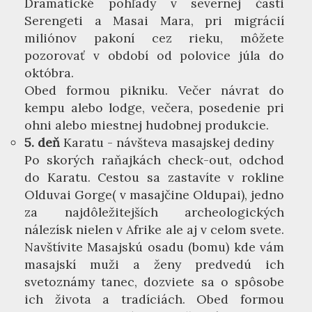
Dramatické pohľady v severnej časti
Serengeti a Masai Mara, pri migrácií
miliónov pakoní cez rieku, môžete
pozorovať v období od polovice júla do
októbra.
Obed formou pikniku. Večer návrat do
kempu alebo lodge, večera, posedenie pri
ohni alebo miestnej hudobnej produkcie.
5. deň
Karatu - návšteva masajskej dediny
Po skorých raňajkách check-out, odchod
do Karatu. Cestou sa zastavíte v rokline
Olduvai Gorge( v masajčine Oldupai), jedno
za najdôležitejších archeologických
nálezísk nielen v Afrike ale aj v celom svete.
Navštívite Masajskú osadu (bomu) kde vám
masajskí muži a ženy predvedú ich
svetoznámy tanec, dozviete sa o spôsobe
ich života a tradíciách. Obed formou