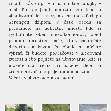
vozidlá vás dopravia na chutné raňajky v
buši. Po raňajkách obdržíte certifikát o
absolvovaní letu a vydáte sa na safari po
Serengeti džípom. V čase obeda sa
presuniete na úchvatné miesto kde si
vychutnáte obed niekoľkochodový obed
priamo uprostred buše, ktorý zakončíte
dezertom a kávou. Po obede si môžete
vybrať, či budete pokračovať v sledovaní
zvierat alebo pôjdete na ubytovanie, kde si
môžete užiť relax pri bazéne alebo si
zregenerovať telo príjemnou masážou.
Večera v ubytovacom zariadení.