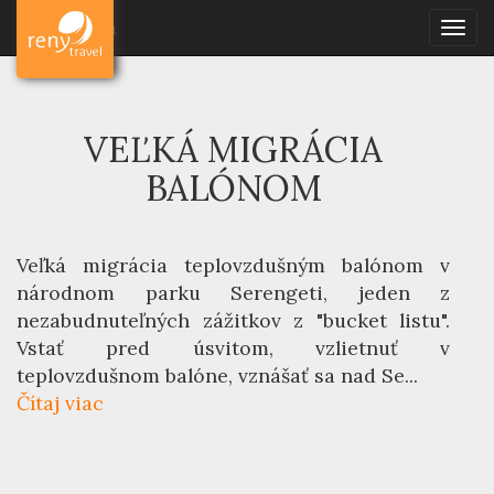
Reny Travel
Dovolenky
Safari
Dovolenka
Togg
Veľká migrácia balónom
navig
VEĽKÁ MIGRÁCIA
BALÓNOM
Veľká migrácia teplovzdušným balónom v
národnom parku Serengeti, jeden z
nezabudnuteľných zážitkov z "bucket listu".
Vstať pred úsvitom, vzlietnuť v
teplovzdušnom balóne, vznášať sa nad Se...
Čítaj viac