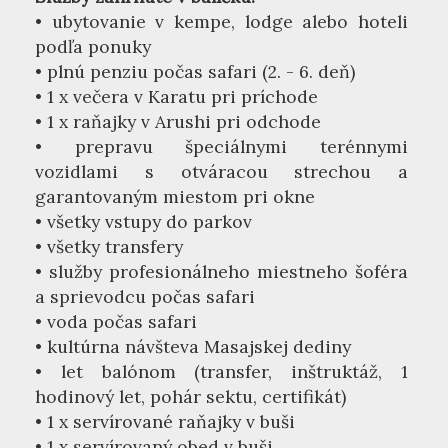
• ubytovanie v kempe, lodge alebo hoteli
podľa ponuky
• plnú penziu počas safari (2. - 6. deň)
• 1 x večera v Karatu pri príchode
• 1 x raňajky v Arushi pri odchode
• prepravu špeciálnymi terénnymi
vozidlami s otváracou strechou a
garantovaným miestom pri okne
• všetky vstupy do parkov
• všetky transfery
• služby profesionálneho miestneho šoféra
a sprievodcu počas safari
• voda počas safari
• kultúrna návšteva Masajskej dediny
• let balónom (transfer, inštruktáž, 1
hodinový let, pohár sektu, certifikát)
• 1 x servírované raňajky v buši
• 1 x servírovaný obed v buši