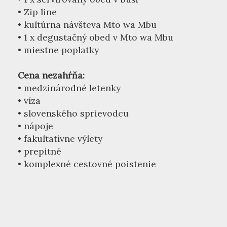
• Zip line
• kultúrna návšteva Mto wa Mbu
• 1 x degustačný obed v Mto wa Mbu
• miestne poplatky
Cena nezahŕňa:
• medzinárodné letenky
• víza
• slovenského sprievodcu
• nápoje
• fakultatívne výlety
• prepitné
• komplexné cestovné poistenie