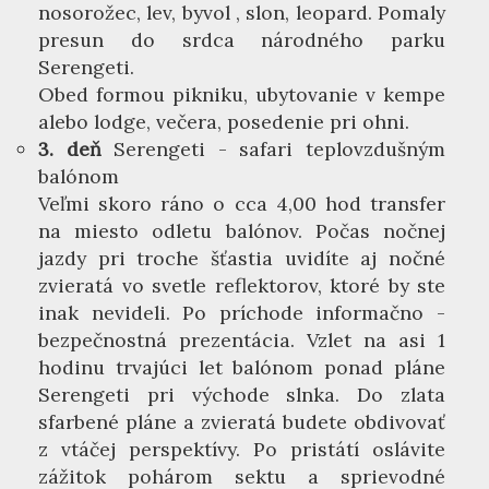
nosorožec, lev, byvol , slon, leopard. Pomaly
presun do srdca národného parku
Serengeti.
Obed formou pikniku, ubytovanie v kempe
alebo lodge, večera, posedenie pri ohni.
3. deň
Serengeti - safari teplovzdušným
balónom
Veľmi skoro ráno o cca 4,00 hod transfer
na miesto odletu balónov. Počas nočnej
jazdy pri troche šťastia uvidíte aj nočné
zvieratá vo svetle reflektorov, ktoré by ste
inak nevideli. Po príchode informačno -
bezpečnostná prezentácia. Vzlet na asi 1
hodinu trvajúci let balónom ponad pláne
Serengeti pri východe slnka. Do zlata
sfarbené pláne a zvieratá budete obdivovať
z vtáčej perspektívy. Po pristátí oslávite
zážitok pohárom sektu a sprievodné