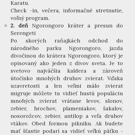
Karatu.
Check -in, večera, informačné stretnutie,
voľný program.
2. deň
Ngorongoro kráter a presun do
Serengeti
Po skorých raňajkách odchod do
národného parku Ngorongoro, jazda
divočinou do krátera Ngorongoro, ktorý je
opisovaný ako jeden z divov sveta. Je to
svetovo najväčšia kaldera a zároveň
útočisko mnohých druhov zvierat. Vďaka
uzavretosti a len veľmi málo zvierat
migruje môžete tu vidieť hustú populáciu
mnohých zvierat vrátane levov, slonov,
zebier, hrochov, plameniakov, šakalov,
nosorožcov, zebier, antilop a veľa druhov
vtákov. Obed formou pikniku. Ak budete
mať šťastie podarí sa vidieť veľkú päťku -