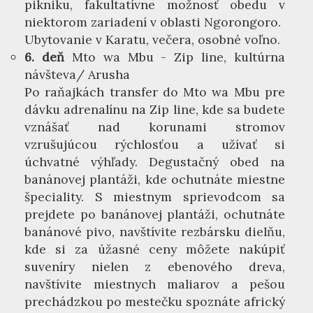
pikniku, fakultatívne možnosť obedu v
niektorom zariadení v oblasti Ngorongoro.
Ubytovanie v Karatu, večera, osobné voľno.
6. deň
Mto wa Mbu - Zip line, kultúrna
návšteva/ Arusha
Po raňajkách transfer do Mto wa Mbu pre
dávku adrenalínu na Zip line, kde sa budete
vznášať nad korunami stromov
vzrušujúcou rýchlosťou a užívať si
úchvatné výhľady. Degustačný obed na
banánovej plantáži, kde ochutnáte miestne
špeciality. S miestnym sprievodcom sa
prejdete po banánovej plantáži, ochutnáte
banánové pivo, navštívite rezbársku dielňu,
kde si za úžasné ceny môžete nakúpiť
suveníry nielen z ebenového dreva,
navštívite miestnych maliarov a pešou
prechádzkou po mestečku spoznáte africký