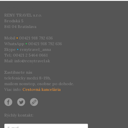
CESTOVNÁ KANCELÁRIA
RENY TRAVEL s.r.o.
Brodská 5
841 04 Bratislava
Mobil
•
00421 918 792 636
WhatsApp
•
00421 918 792 636
Skype
•
renytravel_anna
Tel.: 00421 2 5464 0661
Mail: info@renytravel.sk
Zastihnete nás
telefonicky medzi 8-19h,
mailom nonstop, osobne po dohode.
Viac info:
Cestovná kancelária
Rýchly kontakt: