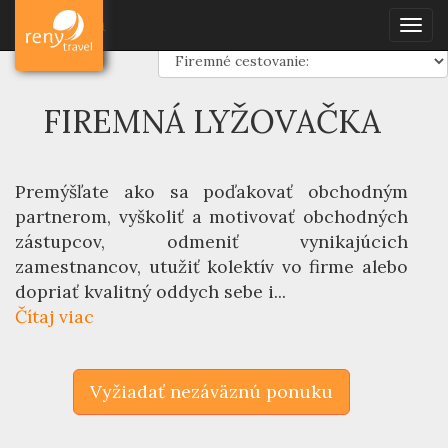
Dovolenka
Firemný travel servis
Firemná lyžovačka
Dovolenka
Togg
navig
FIREMNÁ LYŽOVAČKA
Premýšľate ako sa poďakovať obchodným
partnerom, vyškoliť a motivovať obchodných
zástupcov, odmeniť vynikajúcich
zamestnancov, utužiť kolektív vo firme alebo
dopriať kvalitný oddych sebe i...
Čítaj viac
Vyžiadať nezáväznú ponuku