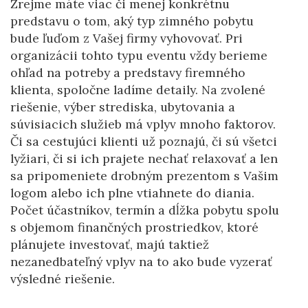
Zrejme máte viac či menej konkrétnu
predstavu o tom, aký typ zimného pobytu
bude ľuďom z Vašej firmy vyhovovať. Pri
organizácii tohto typu eventu vždy berieme
ohľad na potreby a predstavy firemného
klienta, spoločne ladíme detaily. Na zvolené
riešenie, výber strediska, ubytovania a
súvisiacich služieb má vplyv mnoho faktorov.
Či sa cestujúci klienti už poznajú, či sú všetci
lyžiari, či si ich prajete nechať relaxovať a len
sa pripomeniete drobným prezentom s Vašim
logom alebo ich plne vtiahnete do diania.
Počet účastníkov, termín a dĺžka pobytu spolu
s objemom finančných prostriedkov, ktoré
plánujete investovať, majú taktiež
nezanedbateľný vplyv na to ako bude vyzerať
výsledné riešenie.