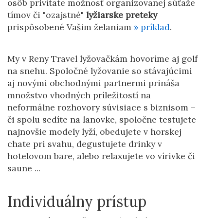
osôb privítate možnosť organizovanej súťaže
tímov či "ozajstné"
lyžiarske preteky
prispôsobené Vašim želaniam
» príklad
.
My v Reny Travel lyžovačkám hovoríme aj golf
na snehu. Spoločné lyžovanie so stávajúcimi
aj novými obchodnými partnermi prináša
množstvo vhodných príležitostí na
neformálne rozhovory súvisiace s biznisom –
či spolu sedíte na lanovke, spoločne testujete
najnovšie modely lyží, obedujete v horskej
chate pri svahu, degustujete drinky v
hotelovom bare, alebo relaxujete vo vírivke či
saune ...
Individuálny prístup