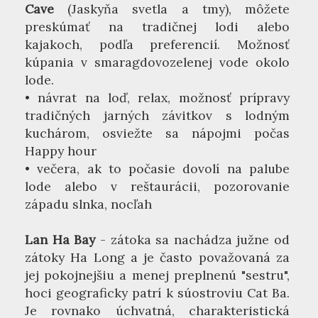
Cave
(Jaskyňa svetla a tmy), môžete
preskúmať na tradičnej lodi alebo
kajakoch, podľa preferencií. Možnosť
kúpania v smaragdovozelenej vode okolo
lode.
• návrat na loď, relax, možnosť prípravy
tradičných jarných závitkov s lodným
kuchárom, osviežte sa nápojmi počas
Happy hour
• večera, ak to počasie dovolí na palube
lode alebo v reštaurácii, pozorovanie
západu slnka, nocľah
Lan Ha Bay
- zátoka sa nachádza južne od
zátoky Ha Long a je často považovaná za
jej pokojnejšiu a menej preplnenú "sestru",
hoci geograficky patrí k súostroviu Cat Ba.
Je rovnako úchvatná, charakteristická