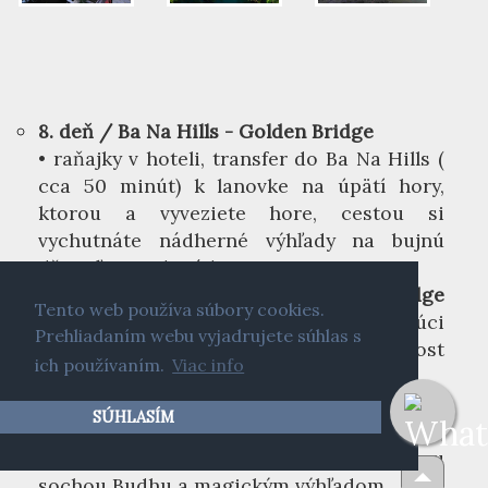
8. deň / Ba Na Hills - Golden Bridge
• raňajky v hoteli, transfer do Ba Na Hills (
cca 50 minút) k lanovke na úpätí hory,
ktorou a vyveziete hore, cestou si
vychutnáte nádherné výhľady na bujnú
džungľu a vodopády
• prvou zastávkou je slávny
Golden Bridge
Tento web používa súbory cookies.
s jedinečným dizajnom znázorňujúci
Prehliadaním webu vyjadrujete súhlas s
obrovský pár rúk, ktorý dvíha most
ich používaním.
Viac info
uprostred oblakov
• prejdete sa po
Le Jardin
s tématickými
SÚHLASÍM
zónami a kvetinovými aranžmánmi,
navštívte pagodu Linh Ung s 27 m vysokou
sochou Budhu a magickým výhľadom