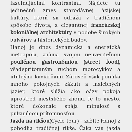
fascinujúcimi kontrastmi. Nájdete tu
jedinečnú zmes starodávnej ázijskej
kultúry, ktorá sa odráža v tradičnom
spôsobe života, a elegantnej
francúzskej
koloniálnej architektúry
v podobe širokých
bulvárov a historických budov.
Hanoj je dnes dynamická a energická
metropola, známa svojou neuveriteľnou
pouličnou gastronómiou (street food)
,
všadeprítomným ruchom motocyklov a
útulnými kaviarňami. Zároveň však ponúka
mnoho pokojných zákutí a malebných
jazier, ktoré slúžia ako oázy pokoja
uprostred mestského zhonu. Je to mesto,
ktoré dokonale spája minulosť s
pulzujúcou prítomnosťou.
Jazda na rikšou
(Cycle tour) - zažite Hanoj z
pohodlia tradičnej rikše. Čaká vás jazda