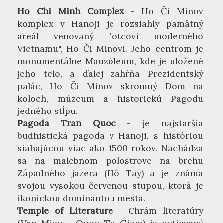
Ho Chi Minh Complex
- Ho Či Minov
komplex v Hanoji je rozsiahly pamätný
areál venovaný "otcovi moderného
Vietnamu", Ho Či Minovi. Jeho centrom je
monumentálne Mauzóleum, kde je uložené
jeho telo, a ďalej zahŕňa Prezidentský
palác, Ho Či Minov skromný Dom na
koloch, múzeum a historickú Pagodu
jedného stĺpu.
Pagoda Tran Quoc
- je najstaršia
budhistická pagoda v Hanoji, s históriou
siahajúcou viac ako 1500 rokov. Nachádza
sa na malebnom polostrove na brehu
Západného jazera (Hô Tay) a je známa
svojou vysokou červenou stupou, ktorá je
ikonickou dominantou mesta.
Temple of Literature
- Chrám literatúry
(Van Mieu - Quoc Tu Giam) je uctievaný