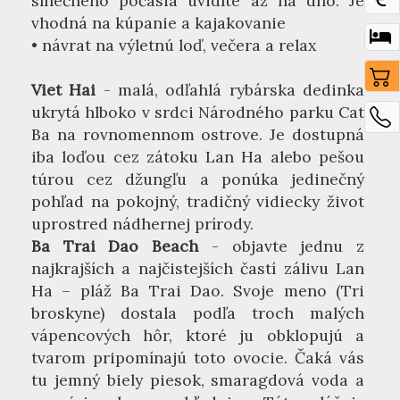
slnečného počasia uvidíte až na dno. Je
vhodná na kúpanie a kajakovanie
• návrat na výletnú loď, večera a relax
Viet Hai
- malá, odľahlá rybárska dedinka
ukrytá hlboko v srdci Národného parku Cat
Ba na rovnomennom ostrove. Je dostupná
iba loďou cez zátoku Lan Ha alebo pešou
túrou cez džungľu a ponúka jedinečný
pohľad na pokojný, tradičný vidiecky život
uprostred nádhernej prírody.
Ba Trai Dao Beach
- objavte jednu z
najkrajších a najčistejších častí zálivu Lan
Ha – pláž Ba Trai Dao. Svoje meno (Tri
broskyne) dostala podľa troch malých
vápencových hôr, ktoré ju obklopujú a
tvarom pripomínajú toto ovocie. Čaká vás
tu jemný biely piesok, smaragdová voda a