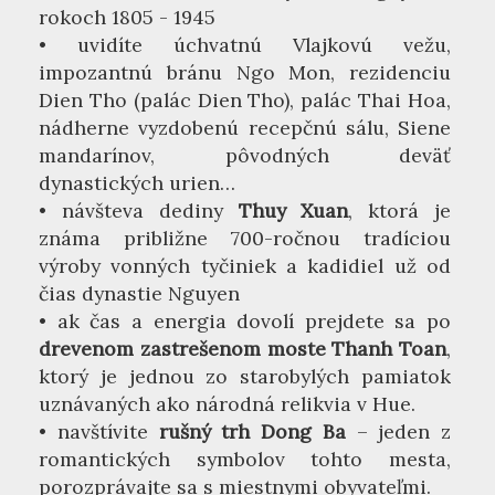
rokoch 1805 - 1945
• uvidíte úchvatnú Vlajkovú vežu,
impozantnú bránu Ngo Mon, rezidenciu
Dien Tho (palác Dien Tho), palác Thai Hoa,
nádherne vyzdobenú recepčnú sálu, Siene
mandarínov, pôvodných deväť
dynastických urien…
• návšteva dediny
Thuy Xuan
, ktorá je
známa približne 700-ročnou tradíciou
výroby vonných tyčiniek a kadidiel už od
čias dynastie Nguyen
• ak čas a energia dovolí prejdete sa po
drevenom zastrešenom moste Thanh Toan
,
ktorý je jednou zo starobylých pamiatok
uznávaných ako národná relikvia v Hue.
• navštívite
rušný trh Dong Ba
– jeden z
romantických symbolov tohto mesta,
porozprávajte sa s miestnymi obyvateľmi.