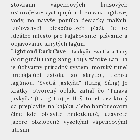
stovkami vápencových krasových
ostrovčekov vystupujúcich zo smaragdovej
vody, no navyše ponúka desiatky malých,
izolovaných piesočnatých pláží. Je to
ideálne miesto pre kajakovanie, plávanie a
objavovanie skrytých lagún.
Light and Dark Cave
- Jaskyňa Svetla a Tmy
(v origináli Hang Sang Toi) v zátoke Lan Ha
je úchvatný prírodný systém, morský tunel
prepájajúci zátoku so skrytou, tichou
lagúnou. "Svetlá jaskyňa" (Hang Sáng) je
krátky, otvorený oblúk, zatiaľ čo "Tmavá
jaskyňa" (Hang Toi) je dlhší tunel, cez ktorý
sa preplavíte na kajaku alebo bambusovom
člne kde objavíte nedotknuté, uzavreté
jazero obklopené vysokými vápencovými
útesmi.