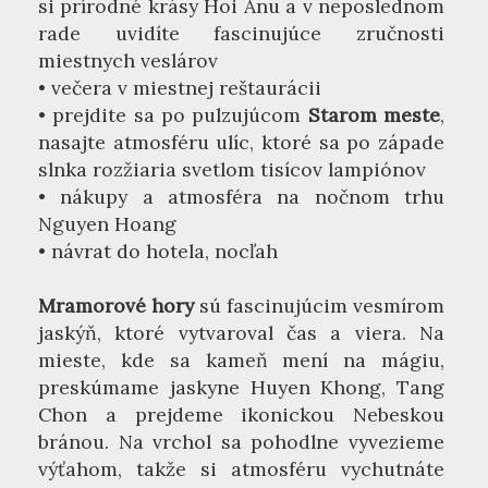
si prírodné krásy Hoi Anu a v neposlednom
rade uvidíte fascinujúce zručnosti
miestnych veslárov
• večera v miestnej reštaurácii
• prejdite sa po pulzujúcom
Starom meste
,
nasajte atmosféru ulíc, ktoré sa po západe
slnka rozžiaria svetlom tisícov lampiónov
• nákupy a atmosféra na nočnom trhu
Nguyen Hoang
• návrat do hotela, nocľah
Mramorové hory
sú fascinujúcim vesmírom
jaskýň, ktoré vytvaroval čas a viera. Na
mieste, kde sa kameň mení na mágiu,
preskúmame jaskyne Huyen Khong, Tang
Chon a prejdeme ikonickou Nebeskou
bránou. Na vrchol sa pohodlne vyvezieme
výťahom, takže si atmosféru vychutnáte