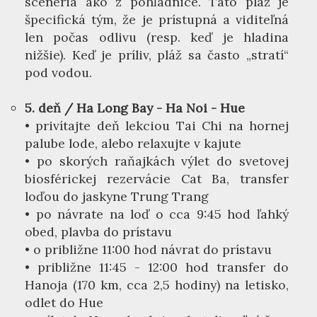
scenéria ako z pohľadnice. Táto pláž je
špecifická tým, že je prístupná a viditeľná
len počas odlivu (resp. keď je hladina
nižšie). Keď je príliv, pláž sa často „stratí“
pod vodou.
5. deň / Ha Long Bay - Ha Noi - Hue
• privítajte deň lekciou Tai Chi na hornej
palube lode, alebo relaxujte v kajute
• po skorých raňajkách výlet do svetovej
biosférickej rezervácie Cat Ba, transfer
loďou do jaskyne Trung Trang
• po návrate na loď o cca 9:45 hod ľahký
obed, plavba do prístavu
• o približne 11:00 hod návrat do prístavu
• približne 11:45 - 12:00 hod transfer do
Hanoja (170 km, cca 2,5 hodiny) na letisko,
odlet do Hue