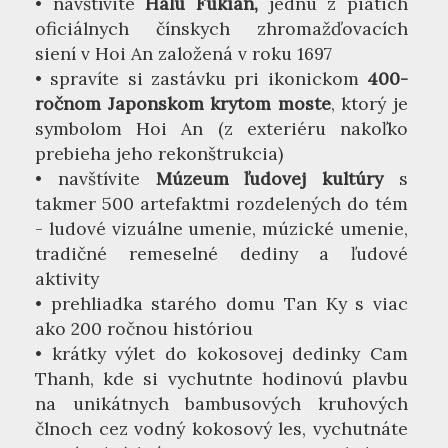
• navštívite
Halu Fukian,
jednu z piatich
oficiálnych čínskych zhromažďovacích
siení v Hoi An založená v roku 1697
• spravíte si zastávku pri ikonickom
400-
ročnom Japonskom krytom moste
, ktorý je
symbolom Hoi An (z exteriéru nakoľko
prebieha jeho rekonštrukcia)
• navštívite
Múzeum ľudovej kultúry
s
takmer 500 artefaktmi rozdelených do tém
- ludové vizuálne umenie, múzické umenie,
tradičné remeselné dediny a ľudové
aktivity
• prehliadka starého domu Tan Ky s viac
ako 200 ročnou históriou
• krátky výlet do kokosovej dedinky Cam
Thanh, kde si vychutnte hodinovú plavbu
na unikátnych bambusových kruhových
člnoch cez vodný kokosový les, vychutnáte