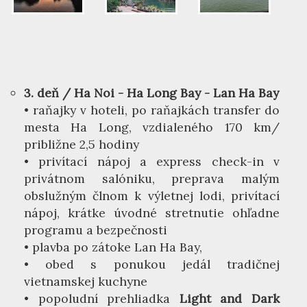
3. deň / Ha Noi - Ha Long Bay - Lan Ha Bay
• raňajky v hoteli, po raňajkách transfer do
mesta Ha Long, vzdialeného 170 km/
približne 2,5 hodiny
• privítací nápoj a express check-in v
privátnom salóniku, preprava malým
obslužným člnom k výletnej lodi, privítací
nápoj, krátke úvodné stretnutie ohľadne
programu a bezpečnosti
• plavba po zátoke Lan Ha Bay,
• obed s ponukou jedál tradičnej
vietnamskej kuchyne
• popoludní prehliadka
Light and Dark