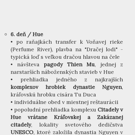
6. deň / Hue
• po raňajkách transfer k Voňavej rieke
(Perfume River), plavba na "Dračej lodi" -
typická loď s veľkou dračou hlavou na čele
• návšteva
pagody Thien Mu
, jednej z
narstarších náboženských stavieb v Hue
• prehliadka jedného z najkrajších
komplexov hrobiek dynastie Nguyen
,
kráľovskú hrobku cisára Tu Duca
• individuálne obed v miestnej reštaurácii
• popoludní prehliadka komplexu
Citadely v
Hue vrátane Kráľovskej a Zakázanej
citadely
, lokality svetového dedičstva
UNESCO
, ktoré založila dynastia Nguyen v