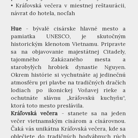
• Kráľovská večera v miestnej reštaurácii,
návrat do hotela, nocľah
Hue
- bývalé cisárske hlavné mesto a
pamiatka UNESCO, je skutočným
historickým klenotom Vietnamu. Pripravte
sa na objavovanie majestátnej Citadely,
tajomného Zakázaného mesta a
starobylých hrobiek dynastie Nguyen.
Okrem histórie si vychutnáte aj jedinečnú
atmosféru pri plavbe na tradičných dračích
lodiach po ikonickej Voňavej rieke a
ochutnáte slávnu „kráľovskú kuchyňu“,
ktorá toto mesto preslávila.
Kráľovská večera
- stanete sa na jeden
večer vietnamským cisárom a cisárovnou.
Čaká vás unikátna Kráľovská večera, kde sa
oblečiete do tradičných hodvábnych rúch