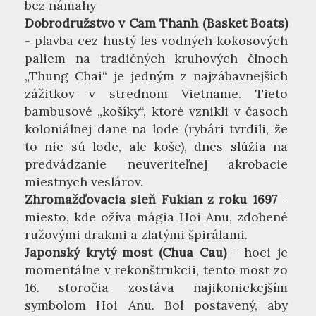
bez námahy
Dobrodružstvo v Cam Thanh (Basket Boats)
- plavba cez hustý les vodných kokosových
paliem na tradičných kruhových člnoch
„Thung Chai“ je jedným z najzábavnejších
zážitkov v strednom Vietname. Tieto
bambusové „košíky“, ktoré vznikli v časoch
koloniálnej dane na lode (rybári tvrdili, že
to nie sú lode, ale koše), dnes slúžia na
predvádzanie neuveriteľnej akrobacie
miestnych veslárov.
Zhromažďovacia sieň Fukian z roku 1697
-
miesto, kde ožíva mágia Hoi Anu, zdobené
ružovými drakmi a zlatými špirálami.
Japonský krytý most (Chua Cau)
- hoci je
momentálne v rekonštrukcii, tento most zo
16. storočia zostáva najikonickejším
symbolom Hoi Anu. Bol postavený, aby