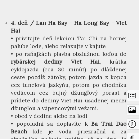
4. deň / Lan Ha Bay - Ha Long Bay - Viet
Hai
• privítajte deň lekciou Tai Chi na hornej
palube lode, alebo relaxujte v kajute
• po raňajkách plavba obslužnou loďou do
rybárskej dediny Viet Hai
, krátka
cyklojazda (cca 30 minút) po dláždenej
ceste pozdĺž zátoky, potom jazda z kopca
cez tunelovú jaskyňu, potom po chodníku
vedúcom cez bujný džungľový porast a
prídete do dediny Viet Hai usadenej medzi
džungľou a vápencovými vežami.
• obed v dedine alebo na lodi
• popoludní sa doplavíte k
Ba Trai Dao
Beach
kde je voda priezračná a za