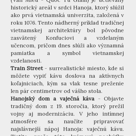
historický areál v srdci Hanoja, ktorý slúžil
ako prvá vietnamská univerzita, založená v
roku 1076. Tento nádherný príklad tradičnej
vietnamskej architektúry bol pôvodne
zasvätený Konfuciovi a vzdelaným
učencom, pričom dnes slúži ako významná
pamiatka a symbol vietnamskej
vzdelanosti.
Train Street
- surrealistické miesto, kde si
môžete vypiť kávu doslova na aktívnych
koľajniciach, kým sa vlak tesne preženie
len pár centimetrov od vášho stola.
Hanojský dom a vaječná káva
- Objavte
tradičný dom z 19. storočia, ktorý prežil
vojny aj modernizáciu. V jeho intímnej
atmosfére sa naučíte pripravovať
najslávnejší nápoj Hanoja: vaječnú kávu.