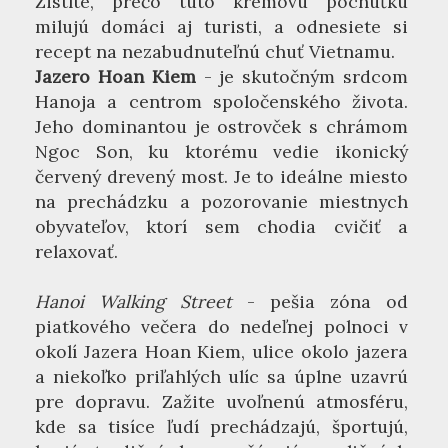
Zistíte, prečo túto krémovú pochúťku
milujú domáci aj turisti, a odnesiete si
recept na nezabudnuteľnú chuť Vietnamu.
Jazero Hoan Kiem
- je skutočným srdcom
Hanoja a centrom spoločenského života.
Jeho dominantou je ostrovček s chrámom
Ngoc Son, ku ktorému vedie ikonický
červený drevený most. Je to ideálne miesto
na prechádzku a pozorovanie miestnych
obyvateľov, ktorí sem chodia cvičiť a
relaxovať.
Hanoi Walking Street
- pešia zóna od
piatkového večera do nedeľnej polnoci v
okolí Jazera Hoan Kiem, ulice okolo jazera
a niekoľko priľahlých ulíc sa úplne uzavrú
pre dopravu. Zažite uvoľnenú atmosféru,
kde sa tisíce ľudí prechádzajú, športujú,