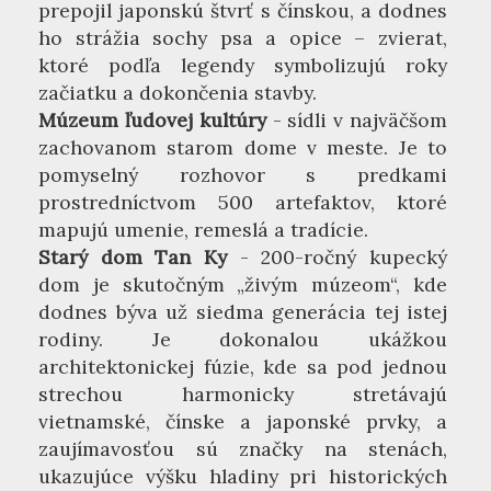
prepojil japonskú štvrť s čínskou, a dodnes
ho strážia sochy psa a opice – zvierat,
ktoré podľa legendy symbolizujú roky
začiatku a dokončenia stavby.
Múzeum ľudovej kultúry
- sídli v najväčšom
zachovanom starom dome v meste. Je to
pomyselný rozhovor s predkami
prostredníctvom 500 artefaktov, ktoré
mapujú umenie, remeslá a tradície.
Starý dom Tan Ky
- 200-ročný kupecký
dom je skutočným „živým múzeom“, kde
dodnes býva už siedma generácia tej istej
rodiny. Je dokonalou ukážkou
architektonickej fúzie, kde sa pod jednou
strechou harmonicky stretávajú
vietnamské, čínske a japonské prvky, a
zaujímavosťou sú značky na stenách,
ukazujúce výšku hladiny pri historických