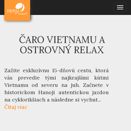
Reny Travel
Dovolenky
Poznávanie
Dovolenka
Toggl
Čaro Vietnamu a ostrovný relax
ČARO VIETNAMU A
OSTROVNÝ RELAX
Zažite exkluzívnu 15-dňovú cestu, ktorá
vás prevedie tými najkrajšími kútmi
Vietnamu od severu na juh. Začnete v
historickom Hanoji autentickou jazdou
na cyklorikšiach a následne si vychut...
Čítaj viac