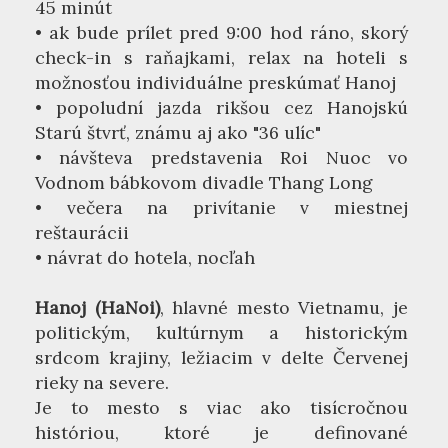
45 minút
• ak bude prílet pred 9:00 hod ráno, skorý
check-in s raňajkami, relax na hoteli s
možnosťou individuálne preskúmať Hanoj
• popoludní jazda rikšou cez Hanojskú
Starú štvrť, známu aj ako "36 ulíc"
• návšteva predstavenia Roi Nuoc vo
Vodnom bábkovom divadle Thang Long
• večera na privítanie v miestnej
reštaurácii
• návrat do hotela, nocľah
Hanoj (HaNoi)
, hlavné mesto Vietnamu, je
politickým, kultúrnym a historickým
srdcom krajiny, ležiacim v delte Červenej
rieky na severe.
Je to mesto s viac ako tisícročnou
históriou, ktoré je definované