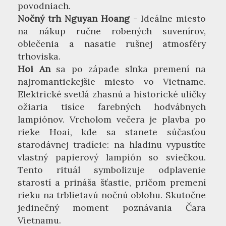
povodniach.
Nočný trh Nguyan Hoang
- Ideálne miesto
na nákup ručne robených suvenírov,
oblečenia a nasatie rušnej atmosféry
trhoviska.
Hoi An
sa po západe slnka premení na
najromantickejšie miesto vo Vietname.
Elektrické svetlá zhasnú a historické uličky
ožiaria tisíce farebných hodvábnych
lampiónov. Vrcholom večera je plavba po
rieke Hoai, kde sa stanete súčasťou
starodávnej tradície: na hladinu vypustíte
vlastný papierový lampión so sviečkou.
Tento rituál symbolizuje odplavenie
starostí a prináša šťastie, pričom premení
rieku na trblietavú nočnú oblohu. Skutočne
jedinečný moment poznávania Čara
Vietnamu.