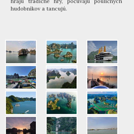
hrajú tradičné hry, počúvajú pouličných
hudobníkov a tancujú.