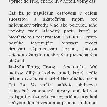
• prílet do Hue, check-in v hoteli, voľný čas
Cat Ba
je najväčším ostrovom v celom
súostroví a skutočným rajom pre
milovníkov prírody. Viac ako polovicu jeho
rozlohy tvorí Národný park, ktorý je
biosférickou rezerváciou UNESCO. Ostrov
ponúka fascinujúci kontrast medzi
drsnými vápencovými horami, hustou
zelenou džungľou a skrytými piesočnatými
plážami.
Jaskyňa Trung Trang
- fascinujúci, 300
metrov dlhý prírodný tunel, ktorý vedie
priamo cez horu v srdci Národného parku
Cat Ba. Vo vnútri môžete obdivovať
tisícročné vápencové útvary, stalaktity a
stalagmity rôznych tvarov, pričom prechod
jaskyňou končí výstupom priamo do bujnej