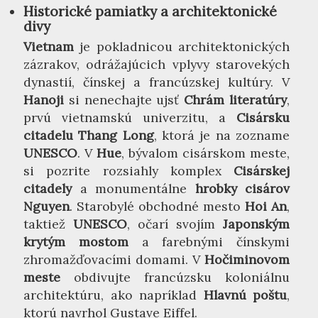
Historické pamiatky a architektonické
divy
Vietnam
je pokladnicou architektonických
zázrakov, odrážajúcich vplyvy starovekých
dynastií, čínskej a francúzskej kultúry. V
Hanoji
si nenechajte ujsť
Chrám literatúry
,
prvú vietnamskú univerzitu, a
Cisársku
citadelu Thang Long
, ktorá je na zozname
UNESCO
. V
Hue
, bývalom cisárskom meste,
si pozrite rozsiahly komplex
Cisárskej
citadely
a monumentálne
hrobky cisárov
Nguyen
. Starobylé obchodné mesto
Hoi An
,
taktiež
UNESCO
, očarí svojím
Japonským
krytým mostom
a farebnými čínskymi
zhromažďovacími domami. V
Hočiminovom
meste
obdivujte francúzsku koloniálnu
architektúru, ako napríklad
Hlavnú poštu
,
ktorú navrhol Gustave Eiffel.