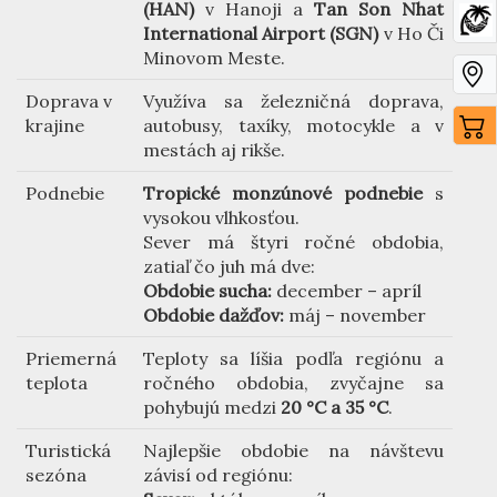
(HAN)
v Hanoji a
Tan Son Nhat
International Airport (SGN)
v Ho Či
Minovom Meste.
Doprava v
Využíva sa železničná doprava,
krajine
autobusy, taxíky, motocykle a v
mestách aj rikše.
Podnebie
Tropické monzúnové podnebie
s
vysokou vlhkosťou.
Sever má štyri ročné obdobia,
zatiaľ čo juh má dve:
Obdobie sucha:
december – apríl
Obdobie dažďov:
máj – november
Priemerná
Teploty sa líšia podľa regiónu a
teplota
ročného obdobia, zvyčajne sa
pohybujú medzi
20 °C a 35 °C
.
Turistická
Najlepšie obdobie na návštevu
sezóna
závisí od regiónu: