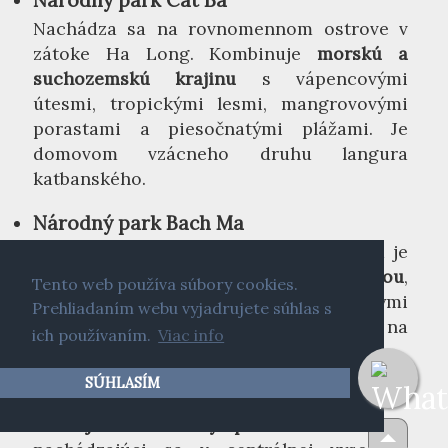
Nachádza sa na rovnomennom ostrove v
zátoke Ha Long. Kombinuje
morskú a
suchozemskú krajinu
s vápencovými
útesmi, tropickými lesmi, mangrovovými
porastami a piesočnatými plážami. Je
domovom vzácneho druhu langura
katbanského.
Národný park Bach Ma
Rozprestiera sa v pohorí Truong Son a je
známy svojou
rozmanitou flórou a faunou
,
Tento web používa súbory cookies.
malebnými
vodopádmi
a turistickými
Prehliadaním webu vyjadrujete súhlas s
chodníkmi. Ponúka nádherné výhľady na
ich používaním.
Viac info
okolité hory a pobrežie.
SÚHLASÍM
Národný park Yok Don
Je
najväčší národný park vo Vietname
,