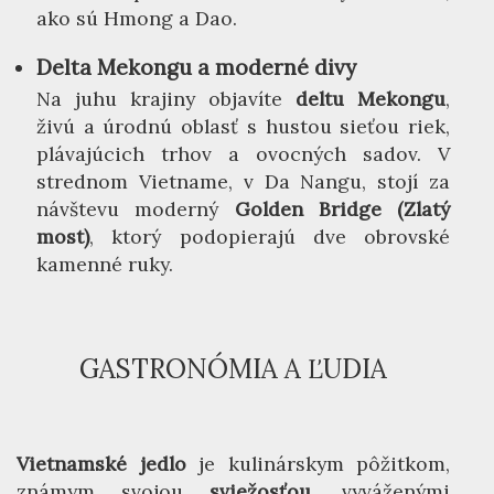
ako sú Hmong a Dao.
Delta Mekongu a moderné divy
Na juhu krajiny objavíte
deltu Mekongu
,
živú a úrodnú oblasť s hustou sieťou riek,
plávajúcich trhov a ovocných sadov. V
strednom Vietname, v Da Nangu, stojí za
návštevu moderný
Golden Bridge (Zlatý
most)
, ktorý podopierajú dve obrovské
kamenné ruky.
GASTRONÓMIA A ĽUDIA
Vietnamské jedlo
je kulinárskym pôžitkom,
známym svojou
sviežosťou
, vyváženými