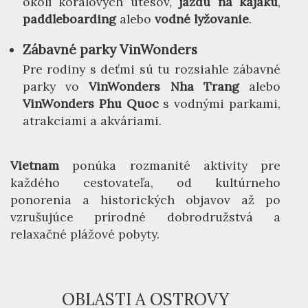
okolí koralových útesov,
jazdu na kajaku
,
paddleboarding
alebo
vodné lyžovanie
.
Zábavné parky VinWonders
Pre rodiny s deťmi sú tu rozsiahle zábavné
parky vo
VinWonders Nha Trang
alebo
VinWonders Phu Quoc
s vodnými parkami,
atrakciami a akváriami.
Vietnam
ponúka rozmanité aktivity pre
každého cestovateľa, od kultúrneho
ponorenia a historických objavov až po
vzrušujúce prírodné dobrodružstvá a
relaxačné plážové pobyty.
OBLASTI A OSTROVY