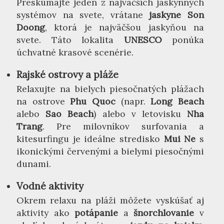
Preskúmajte jeden z najväčších jaskynných
systémov na svete, vrátane
jaskyne Son
Doong
, ktorá je najväčšou jaskyňou na
svete. Táto lokalita
UNESCO
ponúka
úchvatné krasové scenérie.
Rajské ostrovy a pláže
Relaxujte na bielych piesočnatých plážach
na ostrove
Phu Quoc
(napr.
Long Beach
alebo
Sao Beach
) alebo v letovisku
Nha
Trang
. Pre milovníkov surfovania a
kitesurfingu je ideálne stredisko
Mui Ne
s
ikonickými červenými a bielymi piesočnými
dunami.
Vodné aktivity
Okrem relaxu na pláži môžete vyskúšať aj
aktivity ako
potápanie
a
šnorchlovanie
v