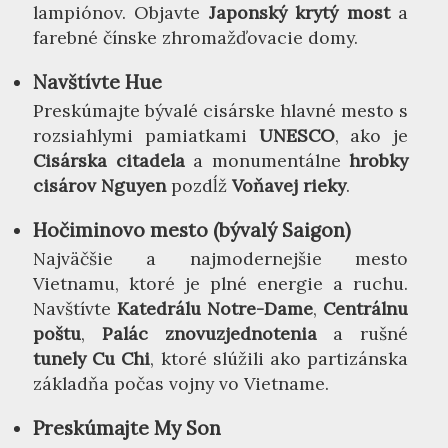
lampiónov. Objavte
Japonský krytý most
a
farebné čínske zhromažďovacie domy.
Navštívte Hue
Preskúmajte bývalé cisárske hlavné mesto s
rozsiahlymi pamiatkami
UNESCO
, ako je
Cisárska citadela
a monumentálne
hrobky
cisárov Nguyen
pozdĺž
Voňavej rieky
.
Hočiminovo mesto (bývalý Saigon)
Najväčšie a najmodernejšie mesto
Vietnamu, ktoré je plné energie a ruchu.
Navštívte
Katedrálu Notre-Dame
,
Centrálnu
poštu
,
Palác znovuzjednotenia
a rušné
tunely Cu Chi
, ktoré slúžili ako partizánska
základňa počas vojny vo Vietname.
Preskúmajte My Son