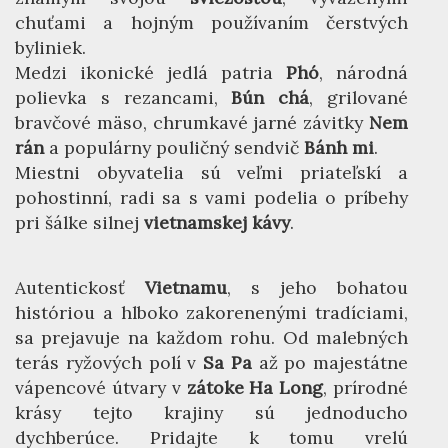
chuťami a hojným používaním čerstvých
byliniek.
Medzi ikonické jedlá patria
Phó
, národná
polievka s rezancami,
Bún chá
, grilované
bravčové mäso, chrumkavé jarné závitky
Nem
rán
a populárny pouličný sendvič
Bánh mi
.
Miestni obyvatelia sú veľmi priateľskí a
pohostinní, radi sa s vami podelia o príbehy
pri šálke silnej
vietnamskej kávy
.
Autentickosť
Vietnamu
, s jeho bohatou
históriou a hlboko zakorenenými tradíciami,
sa prejavuje na každom rohu. Od malebných
terás ryžových polí v
Sa Pa
až po majestátne
vápencové útvary v
zátoke Ha Long
, prírodné
krásy tejto krajiny sú jednoducho
dychberúce. Pridajte k tomu vrelú