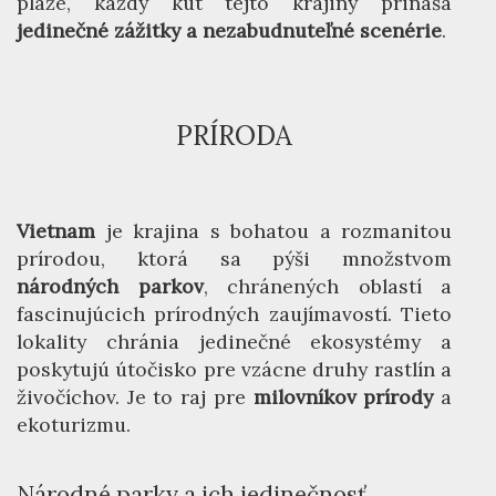
pláže, každý kút tejto krajiny prináša
jedinečné zážitky a nezabudnuteľné scenérie
.
PRÍRODA
Vietnam
je krajina s bohatou a rozmanitou
prírodou, ktorá sa pýši množstvom
národných parkov
, chránených oblastí a
fascinujúcich prírodných zaujímavostí. Tieto
lokality chránia jedinečné ekosystémy a
poskytujú útočisko pre vzácne druhy rastlín a
živočíchov. Je to raj pre
milovníkov prírody
a
ekoturizmu.
Národné parky a ich jedinečnosť