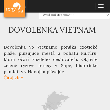
Dovolenka
Ázia
Vietnam
Dovolenka
Toggl
DOVOLENKA VIETNAM
Dovolenka vo Vietname ponúka exotické
pláže, pulzujúce mestá a bohatú kultúru,
ktorá očarí každého cestovateľa. Objavte
zelené ryžové terasy v Sape, historické
pamiatky v Hanoji a plávajúc...
Čítaj viac