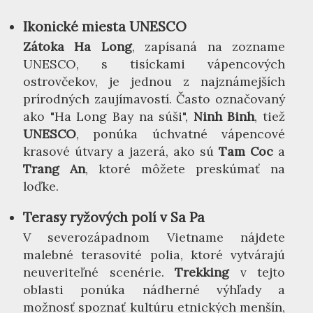
Ikonické miesta UNESCO
Zátoka Ha Long
, zapísaná na zozname
UNESCO, s tisíckami vápencových
ostrovčekov, je jednou z najznámejších
prírodných zaujímavostí. Často označovaný
ako "Ha Long Bay na súši",
Ninh Binh
, tiež
UNESCO
, ponúka úchvatné vápencové
krasové útvary a jazerá, ako sú
Tam Coc
a
Trang An
, ktoré môžete preskúmať na
loďke.
Terasy ryžových polí v Sa Pa
V severozápadnom Vietname nájdete
malebné terasovité polia, ktoré vytvárajú
neuveriteľné scenérie.
Trekking
v tejto
oblasti ponúka nádherné výhľady a
možnosť spoznať kultúru etnických menšín,