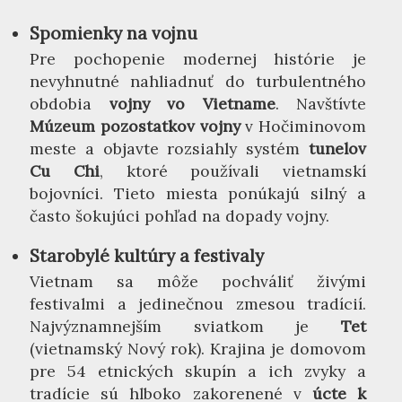
Spomienky na vojnu
Pre pochopenie modernej histórie je
nevyhnutné nahliadnuť do turbulentného
obdobia
vojny vo Vietname
. Navštívte
Múzeum pozostatkov vojny
v Hočiminovom
meste a objavte rozsiahly systém
tunelov
Cu Chi
, ktoré používali vietnamskí
bojovníci. Tieto miesta ponúkajú silný a
často šokujúci pohľad na dopady vojny.
Starobylé kultúry a festivaly
Vietnam sa môže pochváliť živými
festivalmi a jedinečnou zmesou tradícií.
Najvýznamnejším sviatkom je
Tet
(vietnamský Nový rok). Krajina je domovom
pre 54 etnických skupín a ich zvyky a
tradície sú hlboko zakorenené v
úcte k