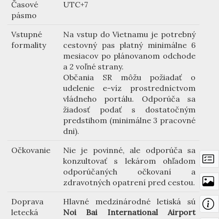
Časové
UTC+7
pásmo
Vstupné
Na vstup do Vietnamu je potrebný
formality
cestovný pas platný minimálne 6
mesiacov po plánovanom odchode
a 2 voľné strany.
Občania SR môžu požiadať o
udelenie e-víz prostredníctvom
vládneho portálu. Odporúča sa
žiadosť podať s dostatočným
predstihom (minimálne 3 pracovné
dni).
Očkovanie
Nie je povinné, ale odporúča sa
konzultovať s lekárom ohľadom
odporúčaných očkovaní a
zdravotných opatrení pred cestou.
Doprava
Hlavné medzinárodné letiská sú
letecká
Noi Bai International Airport