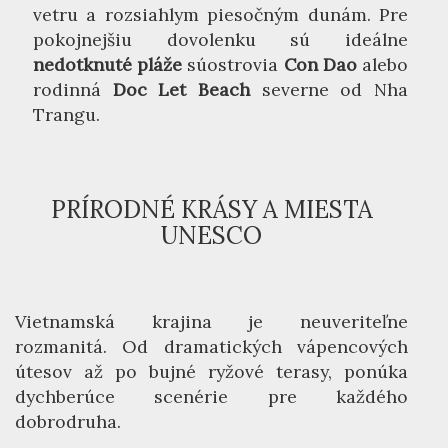
vetru a rozsiahlym piesočným dunám. Pre
pokojnejšiu dovolenku sú ideálne
nedotknuté pláže
súostrovia
Con Dao
alebo
rodinná
Doc Let Beach
severne od Nha
Trangu.
PRÍRODNÉ KRÁSY A MIESTA
UNESCO
Vietnamská krajina je neuveriteľne
rozmanitá. Od dramatických vápencových
útesov až po bujné ryžové terasy, ponúka
dychberúce scenérie pre každého
dobrodruha.