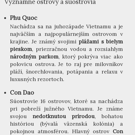
Významné ostrovy a súostrovia
Phu Quoc
Nachádza sa na juhozápade Vietnamu a je
najväčším a najpopulárnejším ostrovom v
krajine. Je známý svojimi
plážami s bielym
pieskom
, priezračnou vodou a rozsiahlym
národným parkom
, ktorý pokrýva viac ako
polovicu ostrova. Je to raj pre milovníkov
pláží, šnorchlovania, potápania a relaxu v
luxusných rezortoch.
Con Dao
Súostrovie 16 ostrovov, ktoré sa nachádza
pri pobreží južného Vietnamu. Je známe
svojou
nedotknutou prírodou
, bohatou
históriou (bývalá väzenská kolónia) a
pokojnou atmosférou. Hlavný ostrov
Con