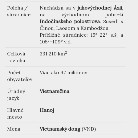
Poloha /
Nachádza sa v
juhovýchodnej Ázii
,
súradnice
na východnom pobreží
Indočínskeho polostrova
. Susedí s
Čínou, Laosom a Kambodžou.
Približné súradnice: 15°–22° s.š. a
105°–109° v.d.
2
Celková
331 210 km
rozloha
Počet
Viac ako 97 miliónov
obyvateľov
Úradný
Vietnamčina
jazyk
Hlavné
Hanoj
mesto
Mena
Vietnamský dong
(VND)