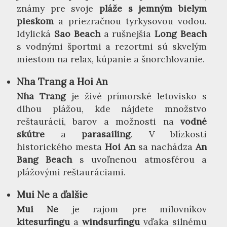
známy pre svoje
pláže s jemným bielym
pieskom
a priezračnou tyrkysovou vodou.
Idylická
Sao Beach
a rušnejšia
Long Beach
s vodnými športmi a rezortmi sú skvelým
miestom na relax, kúpanie a šnorchlovanie.
Nha Trang a Hoi An
Nha Trang
je živé prímorské letovisko s
dlhou plážou, kde nájdete množstvo
reštaurácií, barov a možnosti na
vodné
skútre
a
parasailing
. V blízkosti
historického mesta
Hoi An
sa nachádza
An
Bang Beach
s uvoľnenou atmosférou a
plážovými reštauráciami.
Mui Ne a ďalšie
Mui Ne
je rajom pre milovníkov
kitesurfingu
a
windsurfingu
vďaka silnému