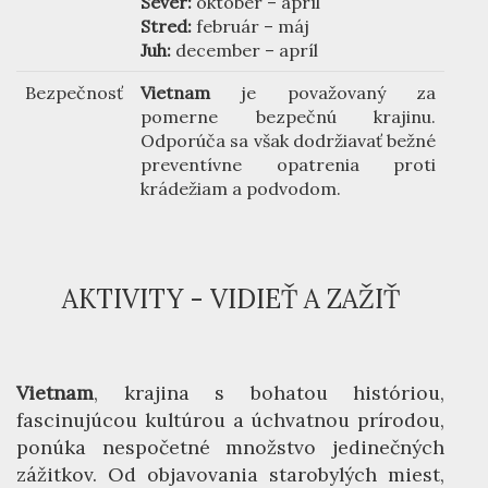
Sever:
október – apríl
Stred:
február – máj
Juh:
december – apríl
Bezpečnosť
Vietnam
je považovaný za
pomerne bezpečnú krajinu.
Odporúča sa však dodržiavať bežné
preventívne opatrenia proti
krádežiam a podvodom.
AKTIVITY - VIDIEŤ A ZAŽIŤ
Vietnam
, krajina s bohatou históriou,
fascinujúcou kultúrou a úchvatnou prírodou,
ponúka nespočetné množstvo jedinečných
zážitkov. Od objavovania starobylých miest,