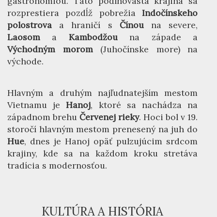
gastronómiou. Táto podlhovastá krajina sa
rozprestiera pozdĺž pobrežia
Indočínskeho
polostrova
a hraničí s
Čínou
na severe,
Laosom
a
Kambodžou
na západe a
Východným morom
(Juhočínske more) na
východe.
Hlavným a druhým najľudnatejším mestom
Vietnamu je
Hanoj
, ktoré sa nachádza na
západnom brehu
Červenej rieky
. Hoci bol v 19.
storočí hlavným mestom prenesený na juh do
Hue
, dnes je Hanoj opäť pulzujúcim srdcom
krajiny, kde sa na každom kroku stretáva
tradícia s modernosťou.
KULTÚRA A HISTÓRIA