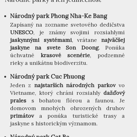
Národný park Phong Nha-Ke Bang
Zapísaný na zozname svetového dedičstva
UNESCO
, je známy svojimi rozsiahlymi
jaskynnými systémami
, vrátane
najväčšej
jaskyne na svete Son Doong
. Ponúka
úchvatné
krasové scenérie
, podzemné
rieky a unikátnu biodiverzitu.
Národný park Cuc Phuong
Jeden z
najstarších národných parkov
vo
Vietname, ktorý chráni rozsiahly
dažďový
prales
s bohatou flórou a faunou. Je
domovom mnohých ohrozených druhov
primátov
a ponúka turistické trasy a
jaskyne s historickým významom.
Národný park Cat Ba