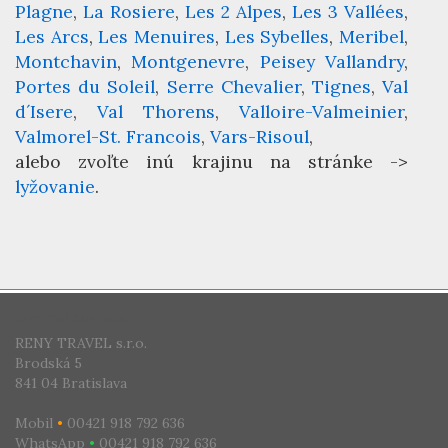
Plagne
La Rosiere
Les 2 Alpes
Les 3 Vallées
Les Arcs
Les Menuires
Les Sybelles
Meribel
Montchavin
Montgenevre
Peisey Vallandry
Portes du Soleil
Serre Chevalier
Tignes
Val
d´Isere
Val Thorens
Valloire-Valmeinier
Valmorel-St. Francois
Vars-Risoul
alebo zvoľte inú krajinu na stránke ->
lyžovanie
.
CESTOVNÁ KANCELÁRIA
RENY TRAVEL s.r.o.
Brodská 5
841 04 Bratislava
Mobil
•
00421 918 792 636
WhatsApp
•
00421 918 792 636