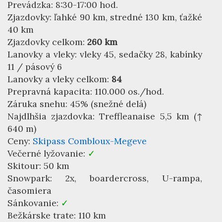
Prevádzka: 8:30-17:00 hod.
Zjazdovky: ľahké 90 km, stredné 130 km, ťažké
40 km
Zjazdovky celkom:
260 km
Lanovky a vleky: vleky 45, sedačky 28, kabínky
11 / pásový 6
Lanovky a vleky celkom:
84
Prepravná kapacita: 110.000 os./hod.
Záruka snehu: 45% (snežné delá)
Najdlhšia zjazdovka: Treffleanaise 5,5 km (↑
640 m)
Ceny:
Skipass Combloux-Megeve
Večerné lyžovanie:
✓
Skitour: 50 km
Snowpark: 2x, boardercross, U-rampa,
časomiera
Sánkovanie:
✓
Bežkárske trate: 110 km