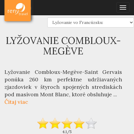
Dovolenka
Lyžovanie
Francúzsko
Dovolenka
Togg
Combloux-Megève
navig
LYŽOVANIE COMBLOUX-
MEGÈVE
Lyžovanie Combloux-Megève-Saint Gervais
ponúka 260 km perfektne udržiavaných
zjazdoviek v štyroch spojených strediskách
pod masívom Mont Blanc, ktoré obsluhuje ...
Čítaj viac
4.1/5