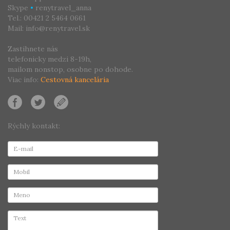
Skype
•
renytravel_anna
Tel.: 00421 2 5464 0661
Mail: info@renytravel.sk
Zastihnete nás
telefonicky medzi 8-19h,
mailom nonstop, osobne po dohode.
Viac info:
Cestovná kancelária
Rýchly kontakt: