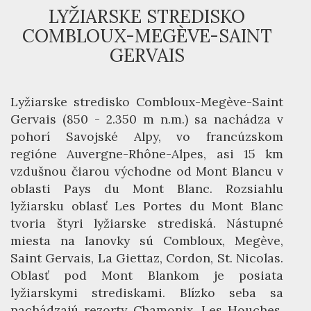
LYŽIARSKE STREDISKO
COMBLOUX-MEGÈVE-SAINT
GERVAIS
Lyžiarske stredisko Combloux-Megève-Saint
Gervais (850 - 2.350 m n.m.) sa nachádza v
pohorí Savojské Alpy, vo francúzskom
regióne Auvergne-Rhône-Alpes, asi 15 km
vzdušnou čiarou východne od Mont Blancu v
oblasti Pays du Mont Blanc. Rozsiahlu
lyžiarsku oblasť Les Portes du Mont Blanc
tvoria štyri lyžiarske strediská. Nástupné
miesta na lanovky sú Combloux, Megève,
Saint Gervais, La Giettaz, Cordon, St. Nicolas.
Oblasť pod Mont Blankom je posiata
lyžiarskymi strediskami. Blízko seba sa
nachádzajú rezorty Chamonix, Les Houches,