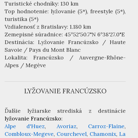
Turistické chodníky: 130 km
Top hodnotenie: lyžovanie (5*), freestyle (5*),
turistika (5*)
Vzdialenosť z Bratislavy: 1.180 km
Zemepisné súradnice: 45°52'50.7"N 6°38'27.0"E
Destinácia:
Lyžovanie Francúzsko
/ Haute
Savoie / Pays du Mont Blanc
Lokalita:
Francúzsko
/ Auvergne-Rhône-
Alpes / Megève
LYŽOVANIE FRANCÚZSKO
Ďalšie lyžiarske strediská z destinácie
lyžovanie Francúzsko
:
Alpe d'Huez
Avoriaz
Carroz-Flaine
Combloux-Megeve
Courchevel
Chamonix
La