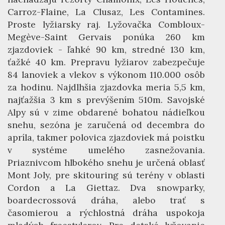
Carroz-Flaine, La Clusaz, Les Contamines.
Proste lyžiarsky raj. Lyžovačka Combloux-
Megève-Saint Gervais ponúka 260 km
zjazdoviek - ľahké 90 km, stredné 130 km,
ťažké 40 km. Prepravu lyžiarov zabezpečuje
84 lanoviek a vlekov s výkonom 110.000 osôb
za hodinu. Najdlhšia zjazdovka meria 5,5 km,
najťažšia 3 km s prevýšením 510m. Savojské
Alpy sú v zime obdarené bohatou nádieľkou
snehu, sezóna je zaručená od decembra do
apríla, takmer polovica zjazdoviek má poistku
v systéme umelého zasnežovania.
Priaznivcom hlbokého snehu je určená oblasť
Mont Joly, pre skitouring sú terény v oblasti
Cordon a La Giettaz. Dva snowparky,
boardecrossová dráha, alebo trať s
časomierou a rýchlostná dráha uspokoja