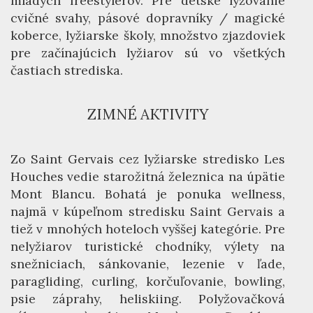
mladých freestylerov. Pre detské lyžovanie
cvičné svahy, pásové dopravníky / magické
koberce, lyžiarske školy, množstvo zjazdoviek
pre začínajúcich lyžiarov sú vo všetkých
častiach strediska.
ZIMNÉ AKTIVITY
Zo Saint Gervais cez lyžiarske stredisko Les
Houches vedie starožitná železnica na úpätie
Mont Blancu. Bohatá je ponuka wellness,
najmä v kúpeľnom stredisku Saint Gervais a
tiež v mnohých hoteloch vyššej kategórie. Pre
nelyžiarov turistické chodníky, výlety na
snežniciach, sánkovanie, lezenie v ľade,
paragliding, curling, korčuľovanie, bowling,
psie záprahy, heliskiing. Polyžovačková