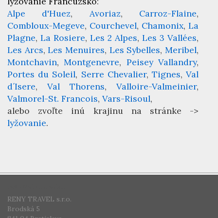
lyžovanie Francúzsko
:
Alpe d'Huez
Avoriaz
Carroz-Flaine
Combloux-Megeve
Courchevel
Chamonix
La
Plagne
La Rosiere
Les 2 Alpes
Les 3 Vallées
Les Arcs
Les Menuires
Les Sybelles
Meribel
Montchavin
Montgenevre
Peisey Vallandry
Portes du Soleil
Serre Chevalier
Tignes
Val
d´Isere
Val Thorens
Valloire-Valmeinier
Valmorel-St. Francois
Vars-Risoul
alebo zvoľte inú krajinu na stránke ->
lyžovanie
.
CESTOVNÁ KANCELÁRIA
RENY TRAVEL s.r.o.
Brodská 5