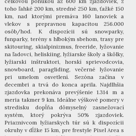
celkovou ponukou až 600 km zjazdoviek, z
toho ľahké 200 km, stredné 250 km, ťažké 150
km, nad ktorými premáva 160 lanoviek a
vlekov s prepravnou kapacitou 256.000
osôb/hod. K dispozícii sú snowparky,
funparky, terény s hlbokým sbehom, trasy pre
skitouring, skialpinizmus, freeride, lyžovanie
na ľadovci, heliskiing, lyžiarske školy a škôlky,
lyžiarski inštruktori, horskí sprievodcovia,
snowboard, paragliding, večerné lyžovanie
pri umelom osvetlení. Sezóna začína v
decembri a trvá do konca aprila. Najdlhšia
zjazdovka prekonáva prevýšenie 1.314 m a
meria takmer 9 km. Ideálne výškové pomery v
stredisku dopĺňa dômyselný zasnežovací
systém, ktorý pokrýva 50% zjazdoviek.
Priaznivcom lyžiarskych túr sú k dispozícii
okruhy v dĺžke 15 km, pre frestyle Pixel Area s