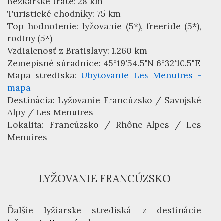
Bežkárske trate: 28 km
Turistické chodníky: 75 km
Top hodnotenie: lyžovanie (5*), freeride (5*),
rodiny (5*)
Vzdialenosť z Bratislavy: 1.260 km
Zemepisné súradnice: 45°19'54.5"N 6°32'10.5"E
Mapa strediska:
Ubytovanie Les Menuires -
mapa
Destinácia:
Lyžovanie Francúzsko
/ Savojské
Alpy / Les Menuires
Lokalita:
Francúzsko
/ Rhône-Alpes / Les
Menuires
LYŽOVANIE FRANCÚZSKO
Ďalšie lyžiarske strediská z destinácie