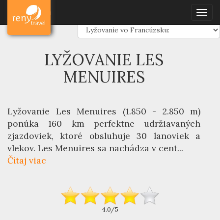
Dovolenka
Lyžovanie
Francúzsko
Les Menuires
Dovolenka
Togg
navig
LYŽOVANIE LES
MENUIRES
Lyžovanie Les Menuires
(1.850 - 2.850 m)
ponúka 160 km perfektne udržiavaných
zjazdoviek, ktoré obsluhuje 30 lanoviek a
vlekov. Les Menuires sa nachádza v cent...
Čítaj viac
4.0/5