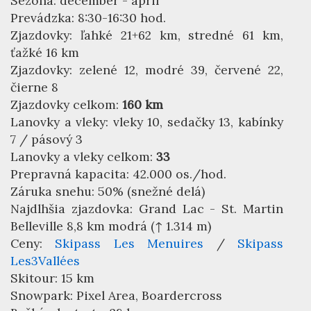
Sezóna: december - april
Prevádzka: 8:30-16:30 hod.
Zjazdovky: ľahké 21+62 km, stredné 61 km,
ťažké 16 km
Zjazdovky: zelené 12, modré 39, červené 22,
čierne 8
Zjazdovky celkom:
160 km
Lanovky a vleky: vleky 10, sedačky 13, kabínky
7 / pásový 3
Lanovky a vleky celkom:
33
Prepravná kapacita: 42.000 os./hod.
Záruka snehu: 50% (snežné delá)
Najdlhšia zjazdovka: Grand Lac - St. Martin
Belleville 8,8 km modrá (↑ 1.314 m)
Ceny:
Skipass Les Menuires
/
Skipass
Les3Vallées
Skitour: 15 km
Snowpark: Pixel Area, Boardercross