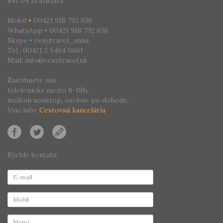
841 04 Bratislava
Mobil
•
00421 918 792 636
WhatsApp
•
00421 918 792 636
Skype
•
renytravel_anna
Tel.: 00421 2 5464 0661
Mail: info@renytravel.sk
Zastihnete nás
telefonicky medzi 8-19h,
mailom nonstop, osobne po dohode.
Viac info:
Cestovná kancelária
Rýchly kontakt: