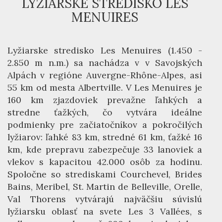
LYŽIARSKE STREDISKO LES
MENUIRES
Lyžiarske stredisko Les Menuires (1.450 -
2.850 m n.m.) sa nachádza v v Savojských
Alpách v regióne Auvergne-Rhône-Alpes, asi
55 km od mesta Albertville. V Les Menuires je
160 km zjazdoviek prevažne ľahkých a
stredne ťažkých, čo vytvára ideálne
podmienky pre začiatočníkov a pokročilých
lyžiarov: ľahké 83 km, stredné 61 km, ťažké 16
km, kde prepravu zabezpečuje 33 lanoviek a
vlekov s kapacitou 42.000 osôb za hodinu.
Spoločne so strediskami Courchevel, Brides
Bains, Meribel, St. Martin de Belleville, Orelle,
Val Thorens vytvárajú najväčšiu súvislú
lyžiarsku oblasť na svete Les 3 Vallées, s