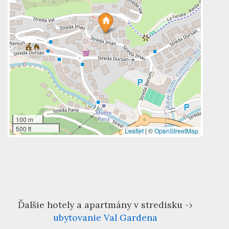
100 m
500 ft
Leaflet
|
©
OpenStreetMap
Ďalšie hotely a apartmány v stredisku -›
ubytovanie Val Gardena