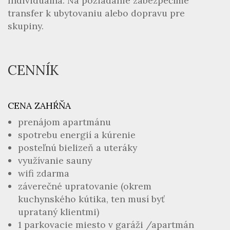
Individuálna. Na požiadanie zabezpečíme
transfer k ubytovaniu alebo dopravu pre
skupiny.
CENNÍK
CENA ZAHŔŇA
prenájom apartmánu
spotrebu energií a kúrenie
posteľnú bielizeň a uteráky
využívanie sauny
wifi zdarma
záverečné upratovanie (okrem
kuchynského kútika, ten musí byť
uprataný klientmi)
1 parkovacie miesto v garáži /apartmán