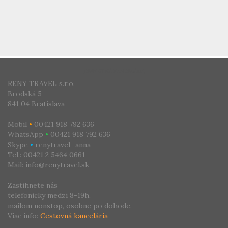
CESTOVNÁ KANCELÁRIA
RENY TRAVEL s.r.o.
Brodská 5
841 04 Bratislava
Mobil
•
00421 918 792 636
WhatsApp
•
00421 918 792 636
Skype
•
renytravel_anna
Tel.: 00421 2 5464 0661
Mail: info@renytravel.sk
Zastihnete nás
telefonicky medzi 8-19h,
mailom nonstop, osobne po dohode.
Viac info:
Cestovná kancelária