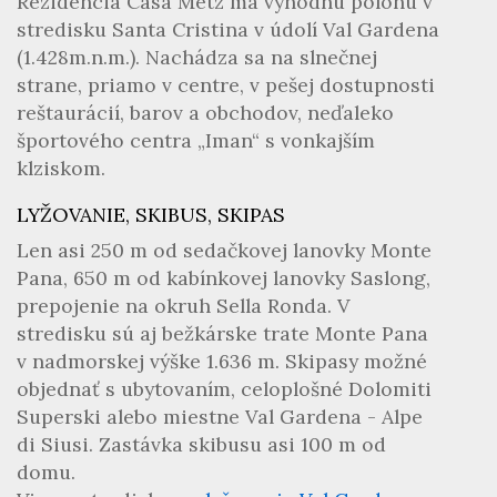
Rezidencia Casa Metz má výhodnú polohu v
stredisku Santa Cristina v údolí Val Gardena
(1.428m.n.m.). Nachádza sa na slnečnej
strane, priamo v centre, v pešej dostupnosti
reštaurácií, barov a obchodov, neďaleko
športového centra „Iman“ s vonkajším
klziskom.
LYŽOVANIE, SKIBUS, SKIPAS
Len asi 250 m od sedačkovej lanovky Monte
Pana, 650 m od kabínkovej lanovky Saslong,
prepojenie na okruh Sella Ronda. V
stredisku sú aj bežkárske trate Monte Pana
v nadmorskej výške 1.636 m. Skipasy možné
objednať s ubytovaním, celoplošné Dolomiti
Superski alebo miestne Val Gardena - Alpe
di Siusi. Zastávka skibusu asi 100 m od
domu.