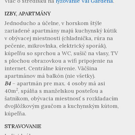
Viac o stredisku na
lyžovanie Val Gardena
.
IZBY, APARTMÁNY
Jednoducho a účelne, v horskom štýle
zariadené apartmány majú kuchynský kútik
v obývacej miestnosti (chladnička, rúra na
pečenie, mikrovlnka, elektrický sporák),
kúpeľňu so sprchou a WC, sušič na vlasy, TV
s plochou obrazovkou a wifi pripojenie na
internet. Centrálne kúrenie. Väčšina
apartmánov má balkón (nie všetky).
B4
– apartmán pre max. 4 osoby má asi
2
40m
, spálňa s manželskou posteľou a
šatníkom, obývacia miestnosť s rozkladacím
dvojlôžkovým gaučom a kuchynským kútom,
kúpeľňa.
STRAVOVANIE