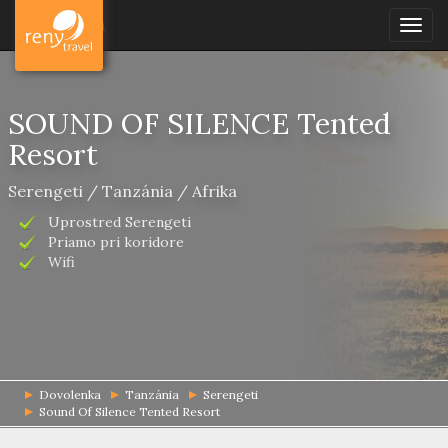
Dovolenka
Togg
navig
SOUND OF SILENCE Tented
Resort
Serengeti / Tanzánia / Afrika
Uprostred Serengeti
Priamo pri koridore
Wifi
Dovolenka
Tanzánia
Serengeti
Sound Of Silence Tented Resort