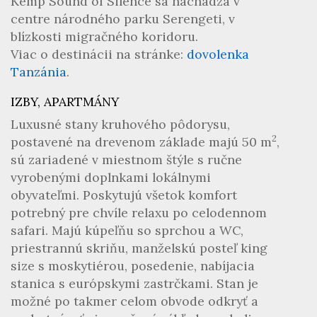
Kemp Sound of Silence sa nachádza v
centre národného parku Serengeti, v
blízkosti migračného koridoru.
Viac o destinácii na stránke:
dovolenka
Tanzánia
.
IZBY, APARTMÁNY
Luxusné stany kruhového pôdorysu,
2
postavené na drevenom základe majú 50 m
,
sú zariadené v miestnom štýle s ručne
vyrobenými doplnkami lokálnymi
obyvateľmi. Poskytujú všetok komfort
potrebný pre chvíle relaxu po celodennom
safari. Majú kúpeľňu so sprchou a WC,
priestrannú skriňu, manželskú posteľ king
size s moskytiérou, posedenie, nabíjacia
stanica s európskymi zastrčkami. Stan je
možné po takmer celom obvode odkryť a