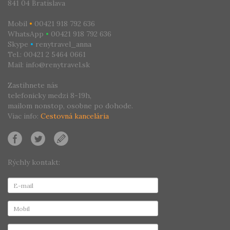
841 04 Bratislava
Mobil
•
00421 918 792 636
WhatsApp
•
00421 918 792 636
Skype
•
renytravel_anna
Tel.: 00421 2 5464 0661
Mail: info@renytravel.sk
Zastihnete nás
telefonicky medzi 8-19h,
mailom nonstop, osobne po dohode.
Viac info:
Cestovná kancelária
Rýchly kontakt: