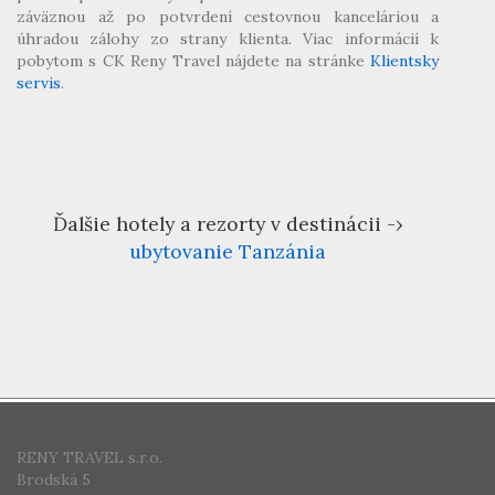
záväznou až po potvrdení cestovnou kanceláriou a
úhradou zálohy zo strany klienta. Viac informácií k
pobytom s CK Reny Travel nájdete na stránke
Klientsky
servis
.
Ďalšie hotely a rezorty v destinácii -›
ubytovanie Tanzánia
CESTOVNÁ KANCELÁRIA
RENY TRAVEL s.r.o.
Brodská 5