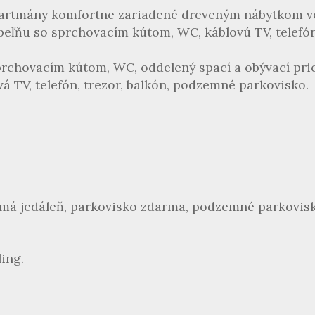
partmány komfortne zariadené dreveným nábytkom vo
peľňu so sprchovacím kútom, WC, káblovú TV, telefón
rchovacím kútom, WC, oddelený spací a obývací prie
vá TV, telefón, trezor, balkón, podzemné parkovisko.
 má jedáleň, parkovisko zdarma, podzemné parkovis
ling.