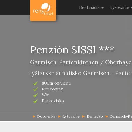
Dovolenka
Destinácie
Lyžovanie
Penzión SISSI ***
Garmisch-Partenkirchen / Oberbay
lyžiarske stredisko Garmisch - Parte
800m od vleku
Pre rodiny
Wifi
Parkovisko
Dovolenka
Lyžovanie
Nemecko
Garmisch-Pa