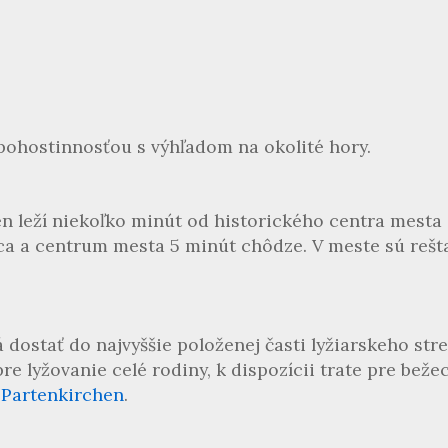
pohostinnosťou s výhľadom na okolité hory.
en leží niekoľko minút od historického centra mest
ica a centrum mesta 5 minút chôdze. V meste sú rešt
 dostať do najvyššie položenej časti lyžiarskeho st
e lyžovanie celé rodiny, k dispozícii trate pre bežec
-Partenkirchen
.