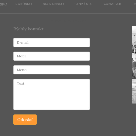
RAKÚSKO
SLOVENSKO
TANZÁNIA
ZANZIBAR
L
SKO
CESTOVNÁ KANCELÁRIA
Rýchly kontakt: