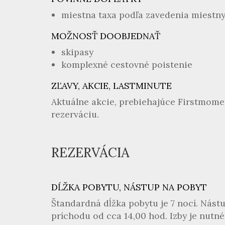
miestna taxa podľa zavedenia miestn
MOŽNOSŤ DOOBJEDNAŤ
skipasy
komplexné cestovné poistenie
ZĽAVY, AKCIE, LASTMINUTE
Aktuálne akcie, prebiehajúce Firstmome
rezerváciu.
REZERVÁCIA
DĹŽKA POBYTU, NÁSTUP NA POBYT
Štandardná dĺžka pobytu je 7 nocí. Nást
príchodu od cca 14,00 hod. Izby je nutn