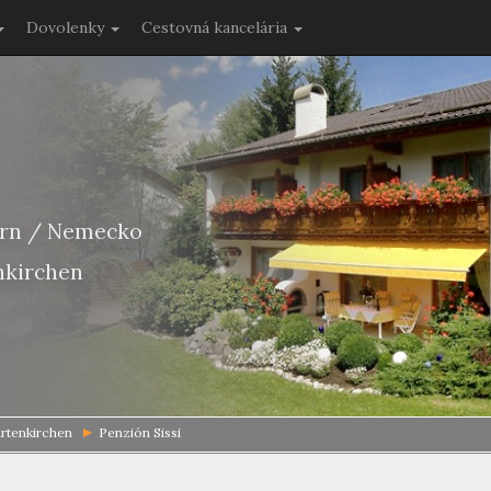
Dovolenky
Cestovná kancelária
ern / Nemecko
nkirchen
rtenkirchen
Penzión Sissi