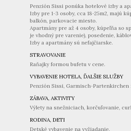
Penzión Sissi ponúka hotelové izby a a
Izby pre 1-3 osoby, cca 18-25m2, majú kú
balkón, parkovacie miesto.
Apartmány pre až 4 osoby, kúpeľňa so sp
je vhodný pre varenie), posedenie, káblo
Izby a apartmány sú nefajčiarske.
STRAVOVANIE
Raňajky formou bufetu v cene.
VYBAVENIE HOTELA, ĎALŠIE SLUŽBY
Penzión Sissi, Garmisch-Partenkirchen
ZÁBAVA, AKTIVITY
Výlety na snežniciach, korčuľovanie, cur
RODINA, DETI
Detské vybavenie na vyžiadanie.