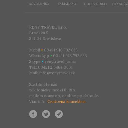
DOVOLENKA
TALIANSKO
CHORVÁTSKO
FRANCÚZ
RENY TRAVEL s.r.o.
Brodská 5
841 04 Bratislava
Mobil
•
00421 918 792 636
WhatsApp
•
00421 918 792 636
Skype
•
renytravel_anna
Tel.: 00421 2 5464 0661
Mail: info@renytravel.sk
Zastihnete nás
telefonicky medzi 8-19h,
mailom nonstop, osobne po dohode.
Viac info:
Cestovná kancelária