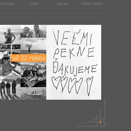
YŽOVANIE
FIRMY
SAFARI
VÍNNE CESTY