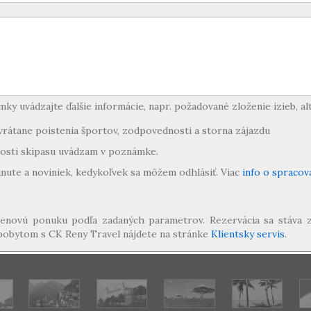
y uvádzajte ďalšie informácie, napr. požadované zloženie izieb, alt
rátane poistenia športov, zodpovednosti a storna zájazdu
tnosti skipasu uvádzam v poznámke.
nute a noviniek, kedykoľvek sa môžem odhlásiť. Viac
info o spracov
e cenovú ponuku podľa zadaných parametrov. Rezervácia sa stáva 
k pobytom s CK Reny Travel nájdete na stránke
Klientsky servis
.
MENU DOVOLENKA