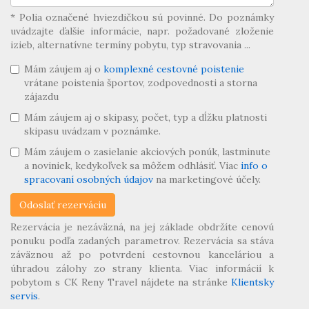
* Polia označené hviezdičkou sú povinné. Do poznámky
uvádzajte ďalšie informácie, napr. požadované zloženie
izieb, alternatívne termíny pobytu, typ stravovania ...
Mám záujem aj o
komplexné cestovné poistenie
vrátane poistenia športov, zodpovednosti a storna
zájazdu
Mám záujem aj o skipasy, počet, typ a dĺžku platnosti
skipasu uvádzam v poznámke.
Mám záujem o zasielanie akciových ponúk, lastminute
a noviniek, kedykoľvek sa môžem odhlásiť. Viac
info o
spracovaní osobných údajov
na marketingové účely.
Rezervácia je nezáväzná, na jej základe obdržíte cenovú
ponuku podľa zadaných parametrov. Rezervácia sa stáva
záväznou až po potvrdení cestovnou kanceláriou a
úhradou zálohy zo strany klienta. Viac informácií k
pobytom s CK Reny Travel nájdete na stránke
Klientsky
servis
.