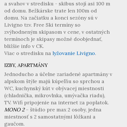
a svahov v stredisku - skibus stojí asi 100 m
od domu. Bežkárske trate len 100m od
domu. Na začiatku a konci sezóny sú v
Livigno tzv. Free Ski termíny so
zvýhodneným skipasom v cene, v ostatných
termínoch je skipasy možné doobjednať,
bližšie info v CK.
Viac o stredisku na
lyžovanie Livigno
.
IZBY, APARTMÁNY
Jednoducho a účelne zariadené apartmány v
alpskom štýle majú kúpeľňu so sprchou a
WC, kuchynský kút v obývacej miestnosti
(chladnička, mikrovlnka, umývačka riadu),
TV. Wifi pripojenie na internet za poplatok.
MONO 2
– štúdio pre max 2 osoby, jedna
miestnosť s 2 samostatnými lôžkani a
gaučom.