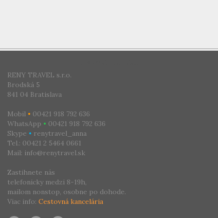
CESTOVNÁ KANCELÁRIA
RENY TRAVEL s.r.o.
Brodská 5
841 04 Bratislava
Mobil
•
00421 918 792 636
WhatsApp
•
00421 918 792 636
Skype
•
renytravel_anna
Tel.: 00421 2 5464 0661
Mail: info@renytravel.sk
Zastihnete nás
telefonicky medzi 8-19h,
mailom nonstop, osobne po dohode.
Viac info:
Cestovná kancelária