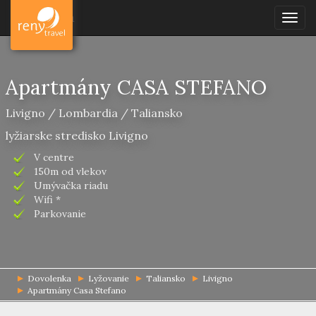
Dovolenka
Togg
navig
Apartmány CASA STEFANO
Livigno / Lombardia / Taliansko
lyžiarske stredisko Livigno
V centre
150m od vlekov
Umývačka riadu
Wifi *
Parkovanie
Dovolenka
Lyžovanie
Taliansko
Livigno
Apartmány Casa Stefano