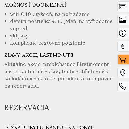
MOŽNOSŤ DOOBJEDNAŤ
wifi € 10 /týždeň, na požiadanie
detská postieľka € 10 /deň, na vyžiadanie
vopred
skipasy
komplexné cestovné poistenie
ZĽAVY, AKCIE, LASTMINUTE
Aktuálne akcie, prebiehajúce Firstmoment
alebo Lastminute zľavy budú zohľadnené v
kalkulácii a zaslané s ponukou ako odpoveď
na rezerváciu.
REZERVÁCIA
DĹŽKA POBYTU, NÁSTUP NA POBYT