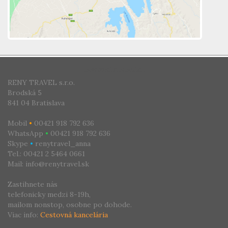
CESTOVNÁ KANCELÁRIA
RENY TRAVEL s.r.o.
Brodská 5
841 04 Bratislava
Mobil
•
00421 918 792 636
WhatsApp
•
00421 918 792 636
Skype
•
renytravel_anna
Tel.: 00421 2 5464 0661
Mail: info@renytravel.sk
Zastihnete nás
telefonicky medzi 8-19h,
mailom nonstop, osobne po dohode.
Viac info:
Cestovná kancelária