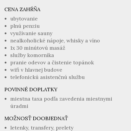
CENA ZAHŔŇA
ubytovanie
plnú penziu
využívanie sauny
nealkoholické nápoje, whisky a víno
1x 30 minútovú masáž
služby komorníka
pranie odevov a čistenie topánok
wifi v hlavnej budove
telefonickú asistenčnú službu
POVINNÉ DOPLATKY
miestna taxa podľa zavedenia miestnymi
úradmi
MOŽNOSŤ DOOBJEDNAŤ
letenky, transfery, prelety