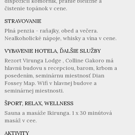
dispozícii komorník, pranie bielizne a
čistenie topánok v cene.
STRAVOVANIE
Plná penzia - raňajky, obed a večera.
Nealkoholické nápoje, whisky a vína v cene.
VYBAVENIE HOTELA, ĎALŠIE SLUŽBY
Rezort Virunga Lodge , Colline Gakoro má
hlavnú budovu s recepciou, barom, krbom a
posedením, seminárnu miestnosť Dian
Fossey Map. Wifi v hlavnej budove a
seminárnej miestnosti.
ŠPORT, RELAX, WELLNESS
Sauna a masáže Ikirunga. 1 x 30 minútová
masáž v cee.
AKTIVITY