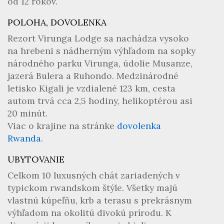
od 12 rokov.
POLOHA, DOVOLENKA
Rezort Virunga Lodge sa nachádza vysoko
na hrebeni s nádherným výhľadom na sopky
národného parku Virunga, údolie Musanze,
jazerá Bulera a Ruhondo. Medzinárodné
letisko Kigali je vzdialené 123 km, cesta
autom trvá cca 2,5 hodiny, helikoptérou asi
20 minút.
Viac o krajine na stránke
dovolenka
Rwanda
.
UBYTOVANIE
Celkom 10 luxusných chát zariadených v
typickom rwandskom štýle. Všetky majú
vlastnú kúpeľňu, krb a terasu s prekrásnym
výhľadom na okolitú divokú prírodu. K