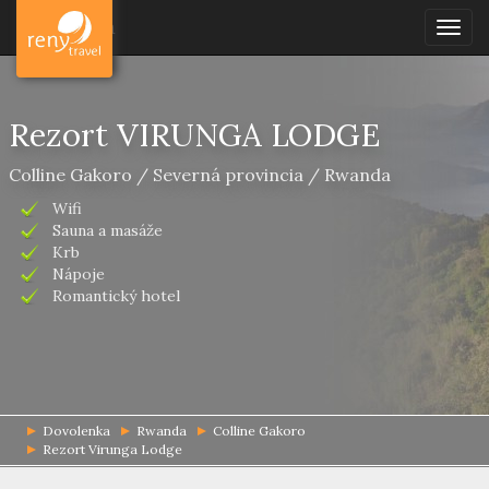
Dovolenka
Togg
navig
Rezort VIRUNGA LODGE
Colline Gakoro / Severná provincia / Rwanda
Wifi
Sauna a masáže
Krb
Nápoje
Romantický hotel
Dovolenka
Rwanda
Colline Gakoro
Rezort Virunga Lodge