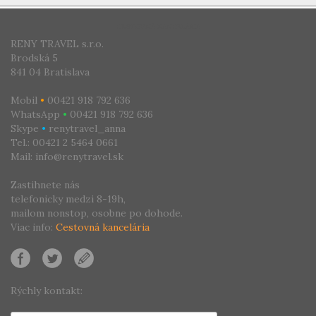
CESTOVNÁ KANCELÁRIA
RENY TRAVEL s.r.o.
Brodská 5
841 04 Bratislava
Mobil
•
00421 918 792 636
WhatsApp
•
00421 918 792 636
Skype
•
renytravel_anna
Tel.: 00421 2 5464 0661
Mail: info@renytravel.sk
Zastihnete nás
telefonicky medzi 8-19h,
mailom nonstop, osobne po dohode.
Viac info:
Cestovná kancelária
Rýchly kontakt: