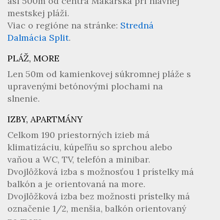
asi 500m od centra Makarska pri hlavnej
mestskej pláži.
Viac o regióne na stránke:
Stredná
Dalmácia Split
.
PLÁŽ, MORE
Len 50m od kamienkovej súkromnej pláže s
upravenými betónovými plochami na
slnenie.
IZBY, APARTMÁNY
Celkom 190 priestorných izieb má
klimatizáciu, kúpeľňu so sprchou alebo
vaňou a WC, TV, telefón a minibar.
Dvojlôžková izba s možnosťou 1 prístelky má
balkón a je orientovaná na more.
Dvojlôžková izba bez možnosti prístelky má
označenie 1/2, menšia, balkón orientovaný