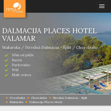
Dovolenka
Togg
navig
DALMACIJA PLACES HOTEL
VALAMAR
Makarska / Stredná Dalmácia - Split / Chorvátsko
50m od pláže
Bazén
Parkovisko
Wifi
Malé zviera
Dovolenka
Chorvátsko
Stredná Dalmácia - Split
Makarska
Dalmacija Places Hotel