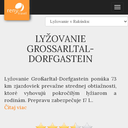
Dovolenka
Lyžovanie
Rakúsko
Dovolenka
Togg
Grossarltal-Dorfgastein
navig
LYŽOVANIE
GROSSARLTAL-D
ORFGASTEIN
Lyžovanie Großarltal-Dorfgastein
ponúka 73
km zjazdoviek prevažne strednej obtiažnosti,
ktoré vyhovujú pokročilým lyžiarom a
rodinám. Prepravu zabezpečuje 17 l...
Čítaj viac