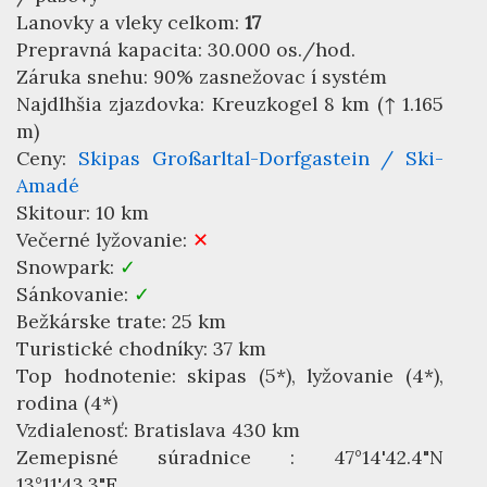
Lanovky a vleky celkom:
17
Prepravná kapacita: 30.000 os./hod.
Záruka snehu: 90% zasnežovac í systém
Najdlhšia zjazdovka: Kreuzkogel 8 km (↑ 1.165
m)
Ceny:
Skipas Großarltal-Dorfgastein / Ski-
Amadé
Skitour: 10 km
Večerné lyžovanie:
✕
Snowpark:
✓
Sánkovanie:
✓
Bežkárske trate: 25 km
Turistické chodníky: 37 km
Top hodnotenie: skipas (5*), lyžovanie (4*),
rodina (4*)
Vzdialenosť: Bratislava 430 km
Zemepisné súradnice : 47°14'42.4"N
13°11'43.3"E