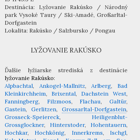
Destinácia:
Lyžovanie Rakúsko
/ Národný
park Vysoké Taury / Ski-Amadé, Großarltal-
Dorfgastein
Lokalita:
Rakúsko
/
Salzbursko
/ Pongau
LYŽOVANIE RAKÚSKO
Ďalšie lyžiarske strediská z destinácie
lyžovanie Rakúsko
:
Alpbachtal
Ankogel-Mallnitz
Arlberg
Bad
Kleinkirchheim
Brixental
Dachstein West
Fanningberg
Filzmoos
Flachau
Galtür
Gastein
Gerlitzen
Grossarltal-Dorfgastein
Grosseck-Speiereck
Heiligenblut-
Grossglockner
Hinterstoder
Hohentauern
Hochkar
Hochkönig
Innerkrems
Ischgl