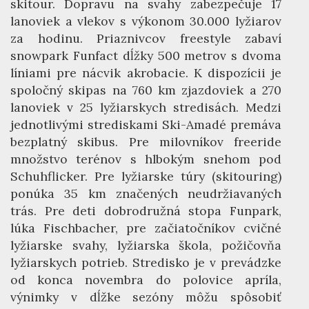
skitour. Dopravu na svahy zabezpečuje 17
lanoviek a vlekov s výkonom 30.000 lyžiarov
za hodinu. Priaznivcov freestyle zabaví
snowpark Funfact dĺžky 500 metrov s dvoma
líniami pre nácvik akrobacie. K dispozícii je
spoločný skipas na 760 km zjazdoviek a 270
lanoviek v 25 lyžiarskych stredisách. Medzi
jednotlivými strediskami Ski-Amadé premáva
bezplatný skibus. Pre milovníkov freeride
množstvo terénov s hlbokým snehom pod
Schuhflicker. Pre lyžiarske túry (skitouring)
ponúka 35 km značených neudržiavaných
trás. Pre deti dobrodružná stopa Funpark,
lúka Fischbacher, pre začiatočníkov cvičné
lyžiarske svahy, lyžiarska škola, požičovňa
lyžiarskych potrieb. Stredisko je v prevádzke
od konca novembra do polovice apríla,
výnimky v dĺžke sezóny môžu spôsobiť