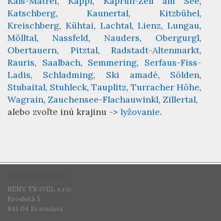
Kals-Matrei
Kappl
Kaprun-Zell am See
Katschberg
Kaunertal
Kitzbühel
Kreischberg
Kühtai
Lachtal
Lienz
Lungau
Mölltal
Nassfeld
Nauders
Obergurgl
Obertauern
Pitztal
Radstadt-Altenmarkt
Rauris
Saalbach
Semmering
Serfaus-Fiss-
Ladis
Schladming
Ski amadé
Sölden
Stubaital
Stuhleck
Tauplitz
Turracher Höhe
Wagrain
Zauchensee-Flachauwinkl
Zillertal
alebo zvoľte inú krajinu ->
lyžovanie
.
CESTOVNÁ KANCELÁRIA
RENY TRAVEL s.r.o.
Brodská 5
841 04 Bratislava