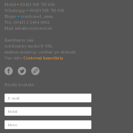
Mobil
•
00421 918 792 636
WhatsApp
•
00421 918 792 636
Skype
•
renytravel_anna
Tel.: 00421 2 5464 0661
Mail: info@renytravel.sk
Zastihnete nás
telefonicky medzi 8-19h,
mailom nonstop, osobne po dohode.
Viac info:
Cestovná kancelária
Rýchly kontakt: