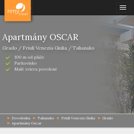
Dovolenka
Togg
navig
Apartmány OSCAR
Grado / Friuli Venezia Giulia / Taliansko
100 m od pláže
Parkovisko
Malé zviera povolené
Dovolenka
Taliansko
Friuli Venezia Giulia
Grado
Apartmány Oscar