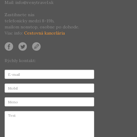
Mail: info@renytravel.sk
Zastihnete nás
telefonicky medzi 8-19h,
mailom nonstop, osobne po dohode.
Viac info:
Cestovná kancelária
Rýchly kontakt: