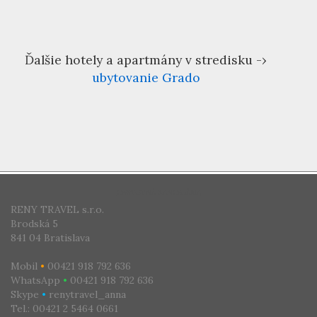
Ďalšie hotely a apartmány v stredisku -›
ubytovanie Grado
CESTOVNÁ KANCELÁRIA
RENY TRAVEL s.r.o.
Brodská 5
841 04 Bratislava
Mobil
•
00421 918 792 636
WhatsApp
•
00421 918 792 636
Skype
•
renytravel_anna
Tel.: 00421 2 5464 0661