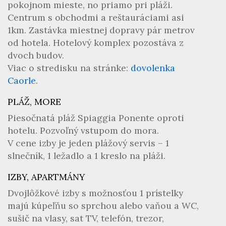
pokojnom mieste, no priamo pri pláži.
Centrum s obchodmi a reštauráciami asi
1km. Zastávka miestnej dopravy pár metrov
od hotela. Hotelový komplex pozostáva z
dvoch budov.
Viac o stredisku na stránke:
dovolenka
Caorle
.
PLÁŽ, MORE
Piesočnatá pláž Spiaggia Ponente oproti
hotelu. Pozvoľný vstupom do mora.
V cene izby je jeden plážový servis – 1
slnečník, 1 ležadlo a 1 kreslo na pláži.
IZBY, APARTMÁNY
Dvojlôžkové izby s možnosťou 1 prístelky
majú kúpeľňu so sprchou alebo vaňou a WC,
sušič na vlasy, sat TV, telefón, trezor,