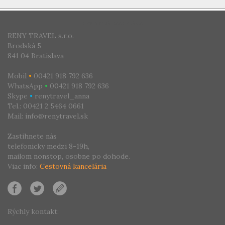
CESTOVNÁ KANCELÁRIA
RENY TRAVEL s.r.o.
Brodská 5
841 04 Bratislava
Mobil
•
00421 918 792 636
WhatsApp
•
00421 918 792 636
Skype
•
renytravel_anna
Tel.: 00421 2 5464 0661
Mail: info@renytravel.sk
Zastihnete nás
telefonicky medzi 8-19h,
mailom nonstop, osobne po dohode.
Viac info:
Cestovná kancelária
Rýchly kontakt: