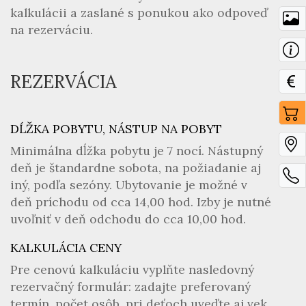
kalkulácii a zaslané s ponukou ako odpoveď
na rezerváciu.
REZERVÁCIA
DĹŽKA POBYTU, NÁSTUP NA POBYT
Minimálna dĺžka pobytu je 7 nocí. Nástupný
deň je štandardne sobota, na požiadanie aj
iný, podľa sezóny. Ubytovanie je možné v
deň príchodu od cca 14,00 hod. Izby je nutné
uvoľniť v deň odchodu do cca 10,00 hod.
KALKULÁCIA CENY
Pre cenovú kalkuláciu vyplňte nasledovný
rezervačný formulár: zadajte preferovaný
termín, počet osôb, pri deťoch uveďte aj vek