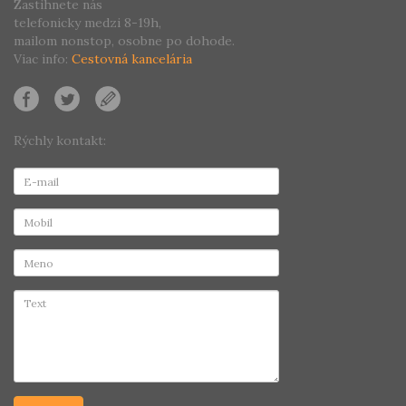
Zastihnete nás
telefonicky medzi 8-19h,
mailom nonstop, osobne po dohode.
Viac info:
Cestovná kancelária
Rýchly kontakt: