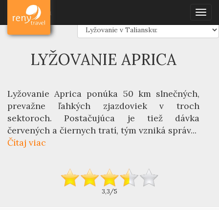
Dovolenka
Lyžovanie
Taliansko
Aprica
Dovolenka
Togg
navig
LYŽOVANIE APRICA
Lyžovanie Aprica
ponúka 50 km slnečných,
prevažne ľahkých zjazdoviek v troch
sektoroch. Postačujúca je tiež dávka
červených a čiernych tratí, tým vzniká správ...
Čítaj viac
3,3/5