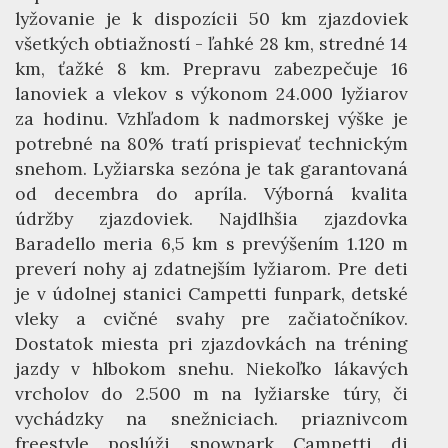
lyžovanie je k dispozícii 50 km zjazdoviek
všetkých obtiažností - ľahké 28 km, stredné 14
km, ťažké 8 km. Prepravu zabezpečuje 16
lanoviek a vlekov s výkonom 24.000 lyžiarov
za hodinu. Vzhľadom k nadmorskej výške je
potrebné na 80% tratí prispievať technickým
snehom. Lyžiarska sezóna je tak garantovaná
od decembra do apríla. Výborná kvalita
údržby zjazdoviek. Najdlhšia zjazdovka
Baradello meria 6,5 km s prevýšením 1.120 m
preverí nohy aj zdatnejším lyžiarom. Pre deti
je v údolnej stanici Campetti funpark, detské
vleky a cvičné svahy pre začiatočníkov.
Dostatok miesta pri zjazdovkách na tréning
jazdy v hlbokom snehu. Niekoľko lákavých
vrcholov do 2.500 m na lyžiarske túry, či
vychádzky na snežniciach. priaznivcom
freestyle poslúži snowpark Campetti di