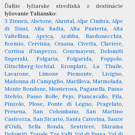
Ďalšie lyžiarske strediská z destinácie
lyžovanie Taliansko
:
3 Zinnen
Abetone
Ahrntal
Alpe Cimbra
Alpe
di Siusi
Alta Badia
Alta Pusteria
Alta
Valtellina
Aprica
Arabba
Bardonecchia
Bormio
Cervinia
Cesana
Civetta
Claviere
Cortina d'Ampezzo
Courmayeur
Dolomiti
Superski
Folgaria
Folgarida
Foppolo
Gitschberg-Jochtal
Kronplatz
La Thuile
Lavarone
Limone Piemonte
Livigno
Madonna di Campiglio
Marilleva
Marmolada
Monte Bondone
Monterosa
Paganella
Passo
Stelvio
Passo Rolle
Pejo
Piancavallo
Pila
Pinzolo
Plose
Ponte di Legno
Pragelato
Presena
San Colombano
San Martino
Castrozza
San Sicario
Santa Caterina
Sauze
d'Oulx
Sella Ronda
Sestriere
Skirama
Dolomiti
Tonale
Tre Valli
Val di Fassa
Val di