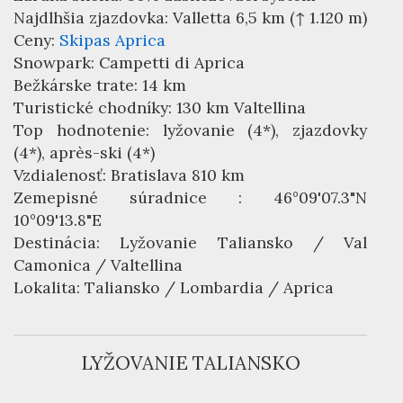
Najdlhšia zjazdovka: Valletta 6,5 km (↑ 1.120 m)
Ceny:
Skipas Aprica
Snowpark: Campetti di Aprica
Bežkárske trate: 14 km
Turistické chodníky: 130 km Valtellina
Top hodnotenie: lyžovanie (4*), zjazdovky
(4*), après-ski (4*)
Vzdialenosť: Bratislava 810 km
Zemepisné súradnice : 46°09'07.3"N
10°09'13.8"E
Destinácia:
Lyžovanie Taliansko
/ Val
Camonica / Valtellina
Lokalita:
Taliansko
/
Lombardia
/ Aprica
LYŽOVANIE TALIANSKO