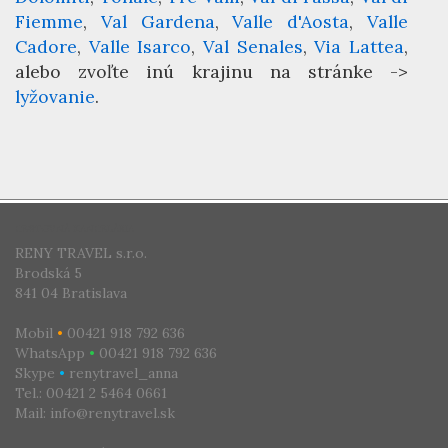
Fiemme
Val Gardena
Valle d'Aosta
Valle
Cadore
Valle Isarco
Val Senales
Via Lattea
alebo zvoľte inú krajinu na stránke ->
lyžovanie
.
CESTOVNÁ KANCELÁRIA
RENY TRAVEL s.r.o.
Brodská 5
841 04 Bratislava
Mobil
•
00421 918 792 636
WhatsApp
•
00421 918 792 636
Skype
•
renytravel_anna
Tel.: 00421 2 5464 0661
Mail: info@renytravel.sk