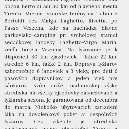
obcou Bertoldi asi 30 km od hlavného mesta
Trento. Mierne lyžiarske terény sa tiahnu z
Bertoldi cez Malga Laghetto, Rivetta, po
Passo Vezzena, kde sa nachádza hlavné
parkovisko-camping pri vrcholovej stanici
sedačkovej lanovky Laghetto-Virgo Maria,
vedľa hotela Vezzena. Na lyžovanie je k
dispozícii 30 km zjazdoviek - ľahké 22 km,
stredné 6 km, ťažké 2 km. Dopravu lyžiarov
zabezpečuje 6 lanoviek a 3 vleky, pre deti 6
pásových dopravníkov a jeden vlek pre
sánkarov. Kvôli nižšej nadmorskej výške
strediska sú všetky zjazdovky zasnežované a
lyžiarska sezóna je garantovaná od decembra
do marca. Niekoľko ubytovacích zariadení
láka na dovolenkový pobyt aj cezpoľných
lyžiarov. Cez víkendy je stredisko
navštevované najmä obyvateľmi Trenta a