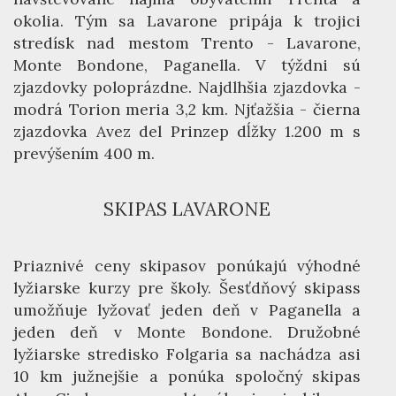
okolia. Tým sa Lavarone pripája k trojici
stredísk nad mestom Trento - Lavarone,
Monte Bondone, Paganella. V týždni sú
zjazdovky poloprázdne. Najdlhšia zjazdovka -
modrá Torion meria 3,2 km. Njťažšia - čierna
zjazdovka Avez del Prinzep dĺžky 1.200 m s
prevýšením 400 m.
SKIPAS LAVARONE
Priaznivé ceny skipasov ponúkajú výhodné
lyžiarske kurzy pre školy. Šesťdňový skipass
umožňuje lyžovať jeden deň v Paganella a
jeden deň v Monte Bondone. Družobné
lyžiarske stredisko Folgaria sa nachádza asi
10 km južnejšie a ponúka spoločný skipas