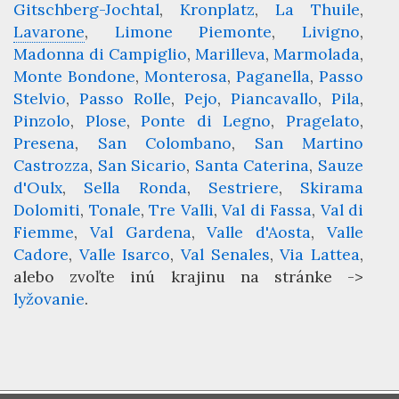
Gitschberg-Jochtal
Kronplatz
La Thuile
Lavarone
Limone Piemonte
Livigno
Madonna di Campiglio
Marilleva
Marmolada
Monte Bondone
Monterosa
Paganella
Passo
Stelvio
Passo Rolle
Pejo
Piancavallo
Pila
Pinzolo
Plose
Ponte di Legno
Pragelato
Presena
San Colombano
San Martino
Castrozza
San Sicario
Santa Caterina
Sauze
d'Oulx
Sella Ronda
Sestriere
Skirama
Dolomiti
Tonale
Tre Valli
Val di Fassa
Val di
Fiemme
Val Gardena
Valle d'Aosta
Valle
Cadore
Valle Isarco
Val Senales
Via Lattea
alebo zvoľte inú krajinu na stránke ->
lyžovanie
.