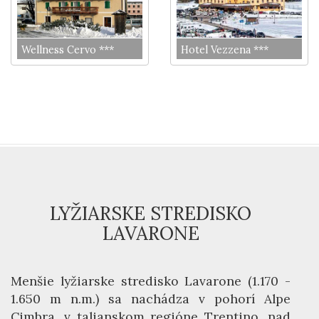
Wellness Cervo ***
Hotel Vezzena ***
LYŽIARSKE STREDISKO
LAVARONE
Menšie lyžiarske stredisko Lavarone (1.170 -
1.650 m n.m.) sa nachádza v pohorí Alpe
Cimbra, v talianskom regióne Trentino, nad