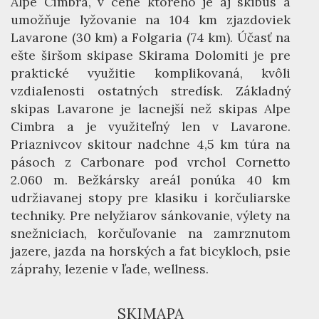
Alpe Cimbra, v cene ktorého je aj skibus a
umožňuje lyžovanie na 104 km zjazdoviek
Lavarone (30 km) a Folgaria (74 km). Účasť na
ešte širšom skipase Skirama Dolomiti je pre
praktické využitie komplikovaná, kvôli
vzdialenosti ostatných stredísk. Základný
skipas Lavarone je lacnejší než skipas Alpe
Cimbra a je využiteľný len v Lavarone.
Priaznivcov skitour nadchne 4,5 km túra na
pásoch z Carbonare pod vrchol Cornetto
2.060 m. Bežkársky areál ponúka 40 km
udržiavanej stopy pre klasiku i korčuliarske
techniky. Pre nelyžiarov sánkovanie, výlety na
snežniciach, korčuľovanie na zamrznutom
jazere, jazda na horských a fat bicykloch, psie
záprahy, lezenie v ľade, wellness.
SKIMAPA