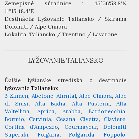
Zemepisné súradnice : 45°56'58.8"N
11°15'48.4"E
Destinácia:
Lyžovanie Taliansko
/ Skirama
Dolomiti /
Alpe Cimbra
Lokalita:
Taliansko
/
Trentino
/ Lavarone
LYŽOVANIE TALIANSKO
Ďalšie lyžiarske strediská z destinácie
lyžovanie Taliansko
:
3 Zinnen
Abetone
Ahrntal
Alpe Cimbra
Alpe
di Siusi
Alta Badia
Alta Pusteria
Alta
Valtellina
Aprica
Arabba
Bardonecchia
Bormio
Cervinia
Cesana
Civetta
Claviere
Cortina d'Ampezzo
Courmayeur
Dolomiti
Superski
Folgaria
Folgarida
Foppolo