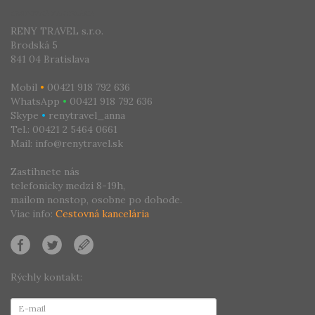
CESTOVNÁ KANCELÁRIA
RENY TRAVEL s.r.o.
Brodská 5
841 04 Bratislava
Mobil
•
00421 918 792 636
WhatsApp
•
00421 918 792 636
Skype
•
renytravel_anna
Tel.: 00421 2 5464 0661
Mail: info@renytravel.sk
Zastihnete nás
telefonicky medzi 8-19h,
mailom nonstop, osobne po dohode.
Viac info:
Cestovná kancelária
Rýchly kontakt: