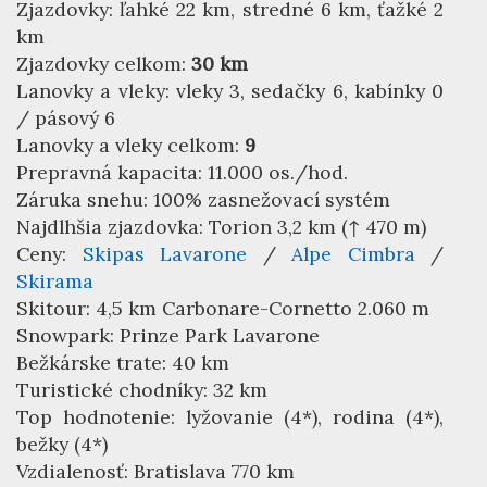
Zjazdovky: ľahké 22 km, stredné 6 km, ťažké 2
km
Zjazdovky celkom:
30 km
Lanovky a vleky: vleky 3, sedačky 6, kabínky 0
/ pásový 6
Lanovky a vleky celkom:
9
Prepravná kapacita: 11.000 os./hod.
Záruka snehu: 100% zasnežovací systém
Najdlhšia zjazdovka: Torion 3,2 km (↑ 470 m)
Ceny:
Skipas Lavarone
/
Alpe Cimbra
/
Skirama
Skitour: 4,5 km Carbonare-Cornetto 2.060 m
Snowpark: Prinze Park Lavarone
Bežkárske trate: 40 km
Turistické chodníky: 32 km
Top hodnotenie: lyžovanie (4*), rodina (4*),
bežky (4*)
Vzdialenosť: Bratislava 770 km