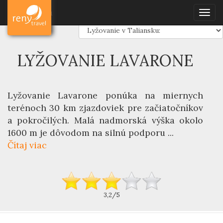
Dovolenka
Lyžovanie
Taliansko
Lavarone
Dovolenka
Togg
navig
LYŽOVANIE LAVARONE
Lyžovanie Lavarone
ponúka na miernych
terénoch 30 km zjazdoviek pre začiatočníkov
a pokročilých. Malá nadmorská výška okolo
1600 m je dôvodom na silnú podporu ...
Čítaj viac
3,2/5