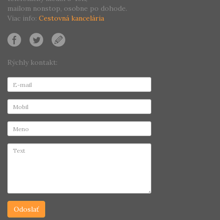
mailom nonstop, osobne po dohode.
Viac info:
Cestovná kancelária
Rýchly kontakt: