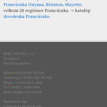
Francúzska Guyana
Réunion
Mayotte
celkom 26 regiónov Francúzska -> katalóg
dovolenka Francúzsko
.
CESTOVNÁ KANCELÁRIA
RENY TRAVEL s.r.o.
Brodská 5
841 04 Bratislava
Mobil
•
00421 918 792 636
WhatsApp
•
00421 918 792 636
Skype
•
renytravel_anna
Tel.: 00421 2 5464 0661
Mail: info@renytravel.sk
Zastihnete nás
telefonicky medzi 8-19h,