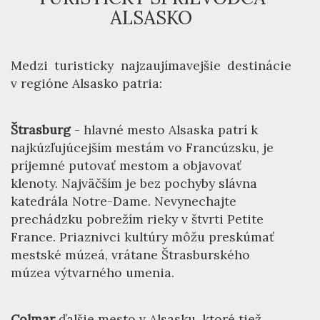
ALSASKO
Medzi turisticky najzaujímavejšie destinácie
v regióne Alsasko patria:
Štrasburg
- hlavné mesto Alsaska patrí k
najkúzľujúcejším mestám vo Francúzsku, je
príjemné putovať mestom a objavovať
klenoty. Najväčším je bez pochyby slávna
katedrála Notre-Dame. Nevynechajte
prechádzku pobrežím rieky v štvrti Petite
France. Priaznivci kultúry môžu preskúmať
mestské múzeá, vrátane Štrasburského
múzea výtvarného umenia.
Colmar
ďalšie mesto v Alsasku, ktoré tiež