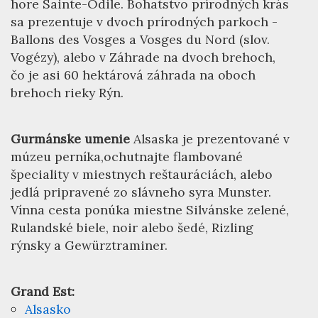
hore Sainte-Odile. Bohatstvo prírodných krás
sa prezentuje v dvoch prírodných parkoch -
Ballons des Vosges a Vosges du Nord (slov.
Vogézy), alebo v Záhrade na dvoch brehoch,
čo je asi 60 hektárová záhrada na oboch
brehoch rieky Rýn.
Gurmánske umenie
Alsaska je prezentované v
múzeu perníka,ochutnajte flambované
špeciality v miestnych reštauráciách, alebo
jedlá pripravené zo slávneho syra Munster.
Vínna cesta ponúka miestne Silvánske zelené,
Rulandské biele, noir alebo šedé, Rizling
rýnsky a Gewürztraminer.
Grand Est:
Alsasko