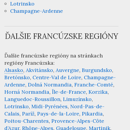
Lotrinsko
Champagne-Ardenne
ĎALŠIE FRANCÚZSKE REGIÓNY
Ďalšie francúzske regióny na stránkach
regióny Francúzska
:
Alsasko
Akvitánsko
Auvergne
Burgundsko
Bretónsko
Centre-Val de Loire
Champagne-
Ardenne
Dolná Normandia
Franche-Comté
Horná Normandia
Île-de-France
Korzika
Languedoc-Roussillon
Limuzínsko
Lotrinsko
Midi-Pyrénées
Nord-Pas-de-
Calais
Paríž
Pays-de-la-Loire
Pikardia
Poitou-Charentes
Provence-Alpes-Côte
d’Azur
Rhône-Alpes
Guadeloupe
Martinik