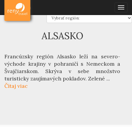
Dovolenka
Francúzsko
Regióny
Alsasko
Dovolenka
Togg
navig
ALSASKO
Francúzsky región
Alsasko
leží na severo-
východe krajiny v pohraničí s Nemeckom a
Švajčiarskom. Skrýva v sebe množstvo
turisticky zaujímavých pokladov. Zelené ...
Čítaj viac