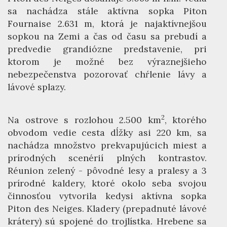
sa nachádza stále aktívna sopka Piton
Fournaise 2.631 m, ktorá je najaktívnejšou
sopkou na Zemi a čas od času sa prebudí a
predvedie grandiózne predstavenie, pri
ktorom je možné bez výraznejšieho
nebezpečenstva pozorovať chŕlenie lávy a
lávové splazy.
2
Na ostrove s rozlohou 2.500 km
, ktorého
obvodom vedie cesta dĺžky asi 220 km, sa
nachádza množstvo prekvapujúcich miest a
prírodných scenérií plných kontrastov.
Réunion zelený - pôvodné lesy a pralesy a 3
prírodné kaldery, ktoré okolo seba svojou
činnosťou vytvorila kedysi aktívna sopka
Piton des Neiges. Kladery (prepadnuté lávové
krátery) sú spojené do trojlístka. Hrebene sa