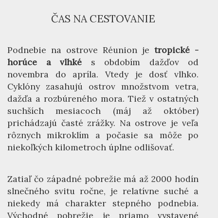
ČAS NA CESTOVANIE
Podnebie na ostrove Réunion je
tropické -
horúce a vlhké
s obdobím dažďov od
novembra do apríla. Vtedy je dosť vlhko.
Cyklóny zasahujú ostrov množstvom vetra,
dažďa a rozbúreného mora. Tiež v ostatných
suchších mesiacoch (máj až október)
prichádzajú časté zrážky. Na ostrove je veľa
rôznych mikroklím a počasie sa môže po
niekoľkých kilometroch úplne odlišovať.
Zatiaľ čo západné pobrežie má až 2000 hodín
slnečného svitu ročne, je relatívne suché a
niekedy má charakter stepného podnebia.
Východné pobrežie je priamo vystavené