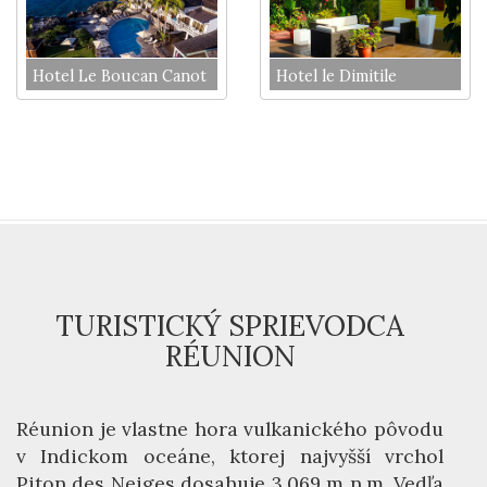
Hotel Le Boucan Canot
Hotel le Dimitile
TURISTICKÝ SPRIEVODCA
RÉUNION
Réunion je vlastne hora vulkanického pôvodu
v Indickom oceáne, ktorej najvyšší vrchol
Piton des Neiges dosahuje 3.069 m n.m. Vedľa