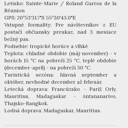
Letisko: Sainte-Marie / Roland Garros de la
Réunion
GPS: 20°53'31.7"S 55°30'43.0"E
Vstupné formality: Pre návštevníkov z EU
postačí občiansky preukaz, nad 3 mesiace
bežný pas.
Podnebie: tropické horúce a vlhké
Teplota: chladné obdobie (máj-november) - v
horách 15 °C na pobreží 25 °C, teplé obdobie
(december-apríl) - na pobreží 30 °C.
Turistická sezóna: hlavná september a
október, nevhodné december až február.
Letecká doprava: Francúzsko - Paríž Orly,
Mauritius, Madagaskar - Antananarivo,
Thajsko-Bangkok.
Lodná doprava: Madagaskar, Mauritius.