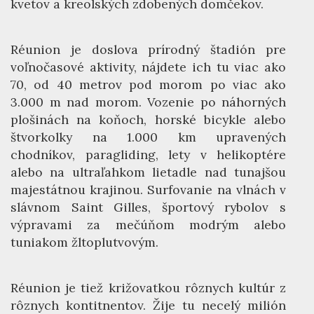
kvetov a kreolských zdobených domčekov.
Réunion je doslova prírodný štadión pre
voľnočasové aktivity, nájdete ich tu viac ako
70, od 40 metrov pod morom po viac ako
3.000 m nad morom. Vozenie po náhorných
plošinách na koňoch, horské bicykle alebo
štvorkolky na 1.000 km upravených
chodníkov, paragliding, lety v helikoptére
alebo na ultraľahkom lietadle nad tunajšou
majestátnou krajinou. Surfovanie na vlnách v
slávnom Saint Gilles, športový rybolov s
výpravami za mečúňom modrým alebo
tuniakom žltoplutvovým.
Réunion je tiež križovatkou rôznych kultúr z
rôznych kontitnentov. Žije tu necelý milión