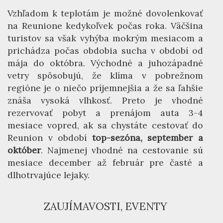
Vzhľadom k teplotám je možné dovolenkovať
na Reunione kedykoľvek počas roka. Väčšina
turistov sa však vyhýba mokrým mesiacom a
prichádza počas obdobia sucha v období od
mája do októbra. Východné a juhozápadné
vetry spôsobujú, že klíma v pobrežnom
regióne je o niečo príjemnejšia a že sa ľahšie
znáša vysoká vlhkosť. Preto je vhodné
rezervovať pobyt a prenájom auta 3-4
mesiace vopred, ak sa chystáte cestovať do
Reunion v období
top-sezóna, september a
október
. Najmenej vhodné na cestovanie sú
mesiace december až február pre časté a
dlhotrvajúce lejaky.
ZAUJÍMAVOSTI, EVENTY