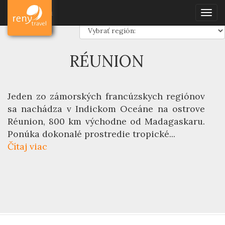
Dovolenka
Francúzsko
Regióny
Réunion
Dovolenka
Togg
navig
RÉUNION
Jeden zo zámorských francúzskych regiónov
sa nachádza v Indickom Oceáne na ostrove
Réunion
, 800 km východne od Madagaskaru.
Ponúka dokonalé prostredie tropické...
Čítaj viac