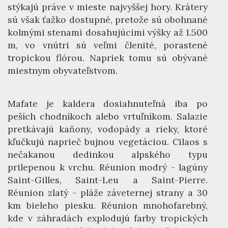
stýkajú práve v mieste najvyššej hory. Krátery
sú však ťažko dostupné, pretože sú obohnané
kolmými stenami dosahujúcimi výšky až 1.500
m, vo vnútri sú veľmi členité, porastené
tropickou flórou. Napriek tomu sú obývané
miestnym obyvateľstvom.
Mafate je kaldera dosiahnuteľná iba po
peších chodníkoch alebo vrtuľníkom. Salazie
pretkávajú kaňony, vodopády a rieky, ktoré
kľučkujú naprieč bujnou vegetáciou. Cilaos s
nečakanou dedinkou alpského typu
prilepenou k vrchu. Réunion modrý - lagúny
Saint-Gilles, Saint-Leu a Saint-Pierre.
Réunion zlatý - pláže záveternej strany a 30
km bieleho piesku. Réunion mnohofarebný,
kde v záhradách explodujú farby tropických