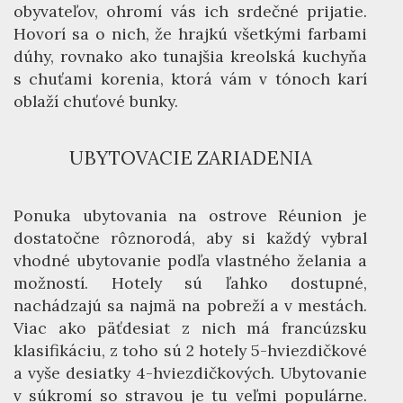
obyvateľov, ohromí vás ich srdečné prijatie.
Hovorí sa o nich, že hrajkú všetkými farbami
dúhy, rovnako ako tunajšia kreolská kuchyňa
s chuťami korenia, ktorá vám v tónoch karí
oblaží chuťové bunky.
UBYTOVACIE ZARIADENIA
Ponuka ubytovania na ostrove Réunion je
dostatočne rôznorodá, aby si každý vybral
vhodné ubytovanie podľa vlastného želania a
možností. Hotely sú ľahko dostupné,
nachádzajú sa najmä na pobreží a v mestách.
Viac ako päťdesiat z nich má francúzsku
klasifikáciu, z toho sú 2 hotely 5-hviezdičkové
a vyše desiatky 4-hviezdičkových. Ubytovanie
v súkromí so stravou je tu veľmi populárne.