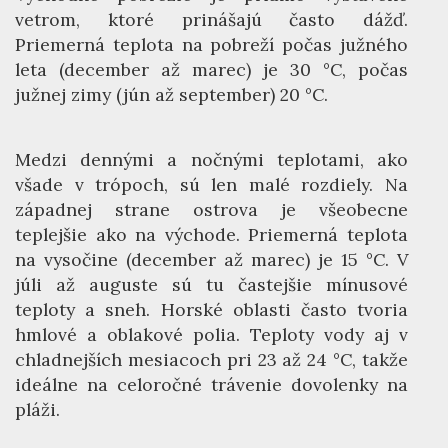
vetrom, ktoré prinášajú často dážď.
Priemerná teplota na pobreží počas južného
leta (december až marec) je 30 °C, počas
južnej zimy (jún až september) 20 °C.
Medzi dennými a nočnými teplotami, ako
všade v trópoch, sú len malé rozdiely. Na
západnej strane ostrova je všeobecne
teplejšie ako na východe. Priemerná teplota
na vysočine (december až marec) je 15 °C. V
júli až auguste sú tu častejšie mínusové
teploty a sneh. Horské oblasti často tvoria
hmlové a oblakové polia. Teploty vody aj v
chladnejších mesiacoch pri 23 až 24 °C, takže
ideálne na celoročné trávenie dovolenky na
pláži.