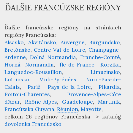
ĎALŠIE FRANCÚZSKE REGIÓNY
Ďalšie francúzske regióny na stránkach
regióny Francúzska
:
Alsasko
Akvitánsko
Auvergne
Burgundsko
Bretónsko
Centre-Val de Loire
Champagne-
Ardenne
Dolná Normandia
Franche-Comté
Horná Normandia
Île-de-France
Korzika
Languedoc-Roussillon
Limuzínsko
Lotrinsko
Midi-Pyrénées
Nord-Pas-de-
Calais
Paríž
Pays-de-la-Loire
Pikardia
Poitou-Charentes
Provence-Alpes-Côte
d’Azur
Rhône-Alpes
Guadeloupe
Martinik
Francúzska Guyana
Réunion
Mayotte
celkom 26 regiónov Francúzska -> katalóg
dovolenka Francúzsko
.