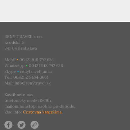
CESTOVNÁ KANCELÁRIA
RENY TRAVEL s.r.o.
Brodská 5
841 04 Bratislava
Mobil
•
00421 918 792 636
WhatsApp
•
00421 918 792 636
Skype
•
renytravel_anna
Tel.: 00421 2 5464 0661
Mail: info@renytravel.sk
Zastihnete nás
telefonicky medzi 8-19h,
mailom nonstop, osobne po dohode.
Viac info:
Cestovná kancelária